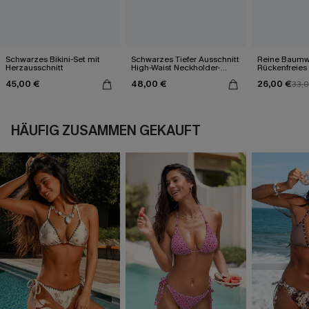
Schwarzes Bikini-Set mit
Schwarzes Tiefer Ausschnitt
Reine Baumw
Herzausschnitt
High-Waist Neckholder-
Rückenfreies 
Bikini-Set
V-Ausschnitt
45,00 €
48,00 €
26,00 €
33,
HÄUFIG ZUSAMMEN GEKAUFT