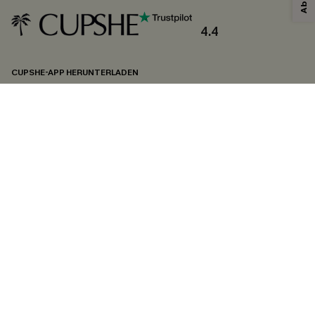
4.4
CUPSHE-APP HERUNTERLADEN
FOLGEN SIE UNS AUF
©2026 CUPSHE DEUTSCHLAND
Datenschutz
&
AGB
&
Zugänglichkeitserklärung
Cookie-Einstellungen