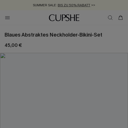
SUMMER SALE:
BIS ZU 50% RABATT
>>
ZUM NEWSLETTER:
KOSTENLOSER VERSAND AB 89 €
BIS ZU -20% EXTRA ERHALTEN
>>
>>
Blaues Abstraktes Neckholder-Bikini-Set
45,00 €