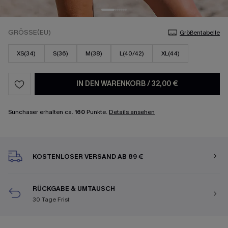
GRÖSSE(EU)
Größentabelle
XS(34)
S(36)
M(38)
L(40/42)
XL(44)
IN DEN WARENKORB
/
32,00 €
Sunchaser erhalten ca.
160
Punkte.
Details ansehen
KOSTENLOSER VERSAND AB 89 €
RÜCKGABE & UMTAUSCH
30 Tage Frist