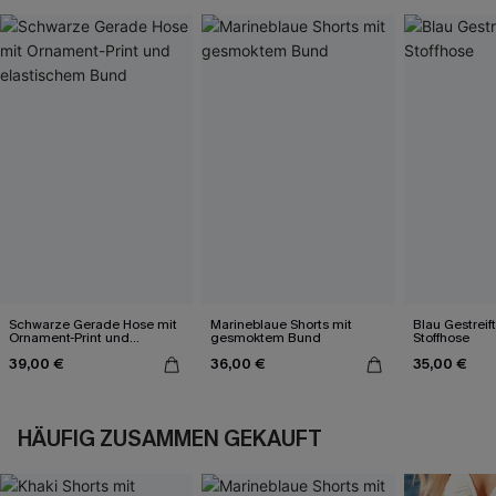
Schwarze Gerade Hose mit
Marineblaue Shorts mit
Blau Gestreif
Ornament-Print und
gesmoktem Bund
Stoffhose
elastischem Bund
39,00 €
36,00 €
35,00 €
HÄUFIG ZUSAMMEN GEKAUFT