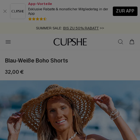
App-Vorteile
Exklusive Rabatte & monatlicher Mitgliedertag in der
ZUR APP
App
GRATIS MASSBAND MIT JEDEM SCHNELLVERSAND-ARTIKEL >>
SUMMER SALE:
BIS ZU 50% RABATT
>>
ZUM NEWSLETTER:
KOSTENLOSER VERSAND AB 89 €
BIS ZU -20% EXTRA ERHALTEN
>>
>>
Blau-Weiße Boho Shorts
32,00 €