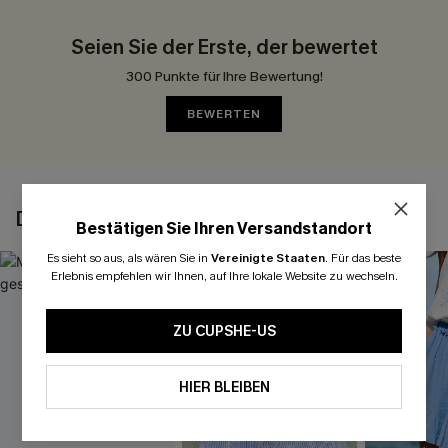
Seien Sie der Erste, der bewertet
300 Punkte für Ihre Bewertung!
BEWERTEN
DAS KÖNNTE IHNEN AUCH GEFALLEN
Bestätigen Sie Ihren Versandstandort
Es sieht so aus, als wären Sie in
Vereinigte Staaten
.
Für das beste
Erlebnis empfehlen wir Ihnen, auf Ihre lokale Website zu wechseln.
ZU CUPSHE-US
HIER BLEIBEN