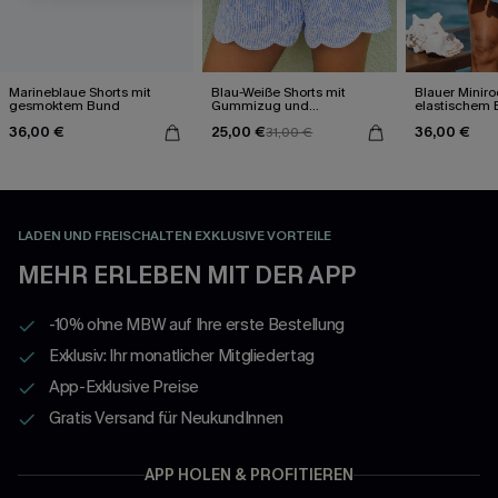
Marineblaue Shorts mit
Blau-Weiße Shorts mit
Blauer Miniro
gesmoktem Bund
Gummizug und
elastischem
Bogensaum
36,00 €
25,00 €
36,00 €
31,00 €
LADEN UND FREISCHALTEN EXKLUSIVE VORTEILE
MEHR ERLEBEN MIT DER APP
-10% ohne MBW auf Ihre erste Bestellung
Exklusiv: Ihr monatlicher Mitgliedertag
App-Exklusive Preise
Gratis Versand für NeukundInnen
APP HOLEN & PROFITIEREN