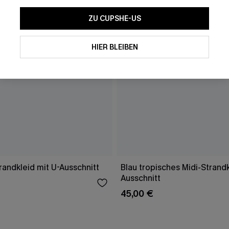
ZU CUPSHE-US
HIER BLEIBEN
randkleid mit U-Ausschnitt
Blau tropisches Midi-Strandk
Ausschnitt
45,00 €