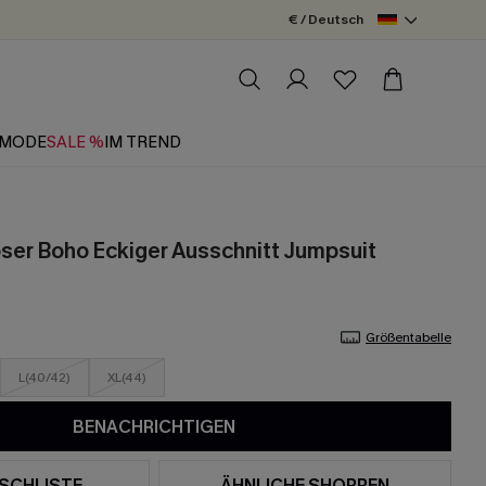
€ / Deutsch
MODE
SALE %
IM TREND
oser Boho Eckiger Ausschnitt Jumpsuit
Größentabelle
L(40/42)
XL(44)
BENACHRICHTIGEN
SCHLISTE
ÄHNLICHE SHOPPEN