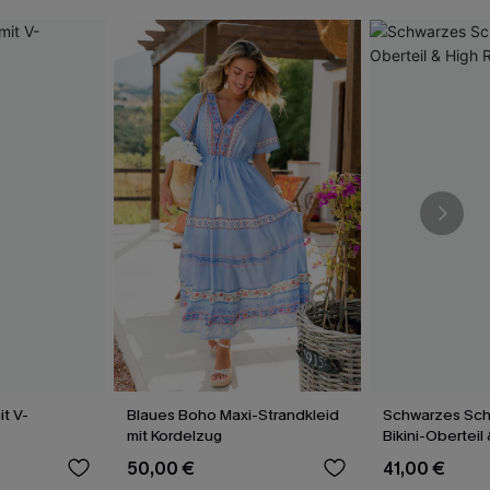
t V-
Blaues Boho Maxi-Strandkleid
Schwarzes Sch
mit Kordelzug
Bikini-Oberteil
Bikinihose
50,00 €
41,00 €