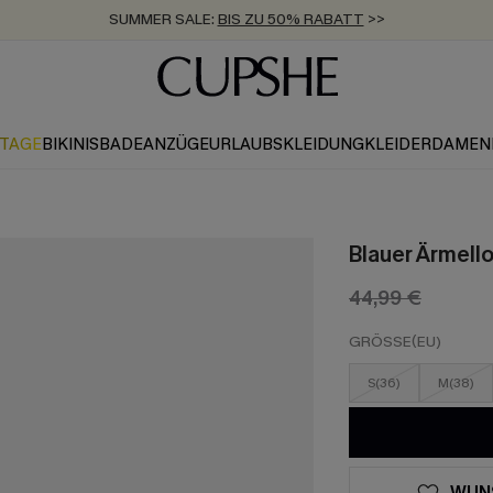
ZUM NEWSLETTER:
BIS ZU -20% EXTRA ERHALTEN
>>
KOSTENLOSER VERSAND AB 89 €
>>
KTAGE
BIKINIS
BADEANZÜGE
URLAUBSKLEIDUNG
KLEIDER
DAMEN
Blauer Ärmell
44,99 €
GRÖSSE(EU)
S(36)
M(38)
WUN