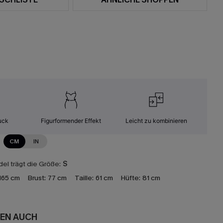
uck
Figurformender Effekt
Leicht zu kombinieren
CM
IN
el trägt die Größe:
S
165 cm
Brust:
77 cm
Taille:
61 cm
Hüfte:
81 cm
EN AUCH