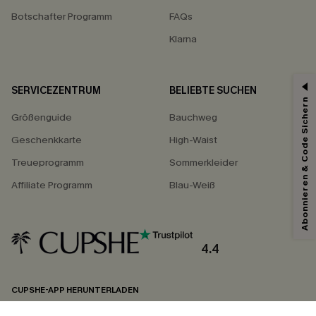
Botschafter Programm
FAQs
Klarna
SERVICEZENTRUM
BELIEBTE SUCHEN
Abonnieren & Code Sichern
Größenguide
Bauchweg
Geschenkkarte
High-Waist
Treueprogramm
Sommerkleider
Affiliate Programm
Blau-Weiß
4.4
CUPSHE-APP HERUNTERLADEN