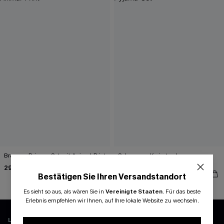
Braunes Pyjama-Set mit Animal-Print
Schwarzes Kariertes Langarm
Pyjama-Set
29,00 €
43,00 €
Bestätigen Sie Ihren Versandstandort
Es sieht so aus, als wären Sie in
Vereinigte Staaten
.
Für das beste
Erlebnis empfehlen wir Ihnen, auf Ihre lokale Website zu wechseln.
LADEN UND FREISCHALTEN EXKLUSIVE VORTEILE