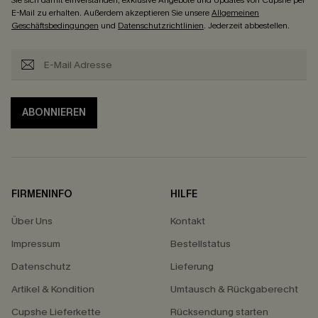
Sie sich damit einverstanden, exklusive Angebote und Updates von Cupshe per
E-Mail zu erhalten. Außerdem akzeptieren Sie unsere
Allgemeinen
Geschäftsbedingungen
und
Datenschutzrichtlinien
. Jederzeit abbestellen.
ABONNIEREN
FIRMENINFO
HILFE
Über Uns
Kontakt
Impressum
Bestellstatus
Datenschutz
Lieferung
Artikel & Kondition
Umtausch & Rückgaberecht
Cupshe Lieferkette
Rücksendung starten