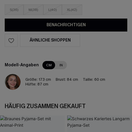
S(36)
M(38)
L(40)
XL(42)
BENACHRICHTIGEN
ÄHNLICHE SHOPPEN
Modell-Angaben
CM
IN
Größe:
173 cm
Brust:
84 cm
Taille:
60 cm
Hüfte:
87 cm
HÄUFIG ZUSAMMEN GEKAUFT