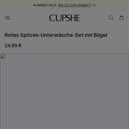
SUMMER SALE:
BIS ZU 50% RABATT
>>
ZUM NEWSLETTER:
KOSTENLOSER VERSAND AB 89 €
BIS ZU -20% EXTRA ERHALTEN
>>
>>
Rotes Spitzen-Unterwäsche-Set mit Bügel
24,99 €