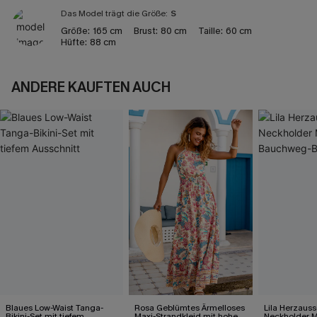
Das Model trägt die Größe:
S
Größe:
165 cm
Brust:
80 cm
Taille:
60 cm
Hüfte:
88 cm
ANDERE KAUFTEN AUCH
Blaues Low-Waist Tanga-
Rosa Geblümtes Ärmelloses
Lila Herzauss
Bikini-Set mit tiefem
Maxi-Strandkleid mit hohem
Neckholder M