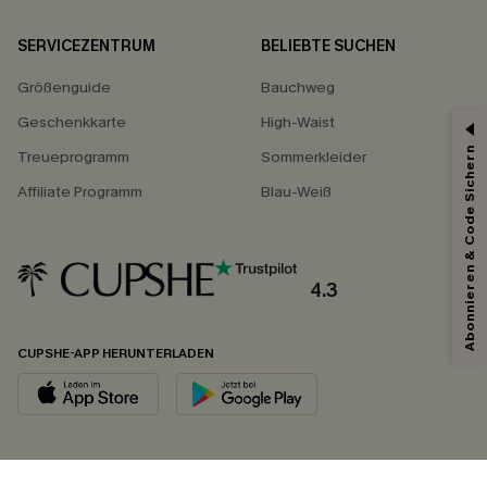
SERVICEZENTRUM
BELIEBTE SUCHEN
Größenguide
Bauchweg
Geschenkkarte
High-Waist
Abonnieren & Code Sichern
Treueprogramm
Sommerkleider
Affiliate Programm
Blau-Weiß
4.3
CUPSHE-APP HERUNTERLADEN
FOLGEN SIE UNS AUF