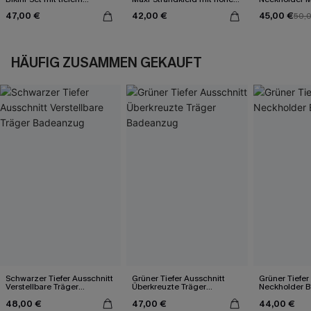
Ausschnitt
Ausschnitt
Bauchweg-B
47,00 €
42,00 €
45,00 €
50,
HÄUFIG ZUSAMMEN GEKAUFT
Schwarzer Tiefer Ausschnitt
Grüner Tiefer Ausschnitt
Grüner Tiefer
Verstellbare Träger
Überkreuzte Träger
Neckholder 
Badeanzug
Badeanzug
48,00 €
47,00 €
44,00 €