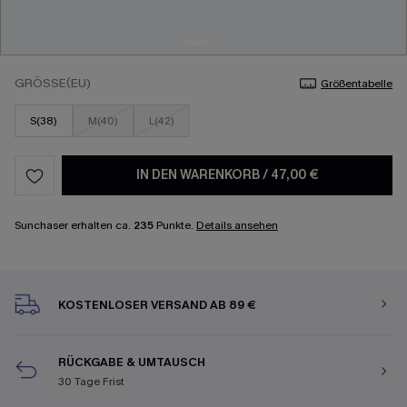
GRÖSSE(EU)
Größentabelle
S(38)
M(40)
L(42)
IN DEN WARENKORB
/
47,00 €
Sunchaser erhalten ca.
235
Punkte.
Details ansehen
KOSTENLOSER VERSAND AB 89 €
RÜCKGABE & UMTAUSCH
30 Tage Frist