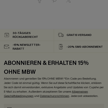
30-TÄGIGES
GRATIS VERSAND
RÜCKGABERECHT
-15% NEWSLETTER-
-20% SMS-ABONNEMENT
RABATT
ABONNIEREN & ERHALTEN 15%
OHNE MBW
Abonnieren und genießen Sie 15% OHNE MBW! *Ein Code pro Bestellung.
Jeder Code ist einmal gültig. Wenn Sie auf diese Schaltfläche klicken, erklären
Sie sich damit einverstanden, exklusive Angebote und Updates von Cupshe per
E-Mail zu erhalten. Außerdem akzeptieren Sie unsere
Allgemeinen
Geschäftsbedingungen
und
Datenschutzrichtlinien
. Jederzeit abbestellen.