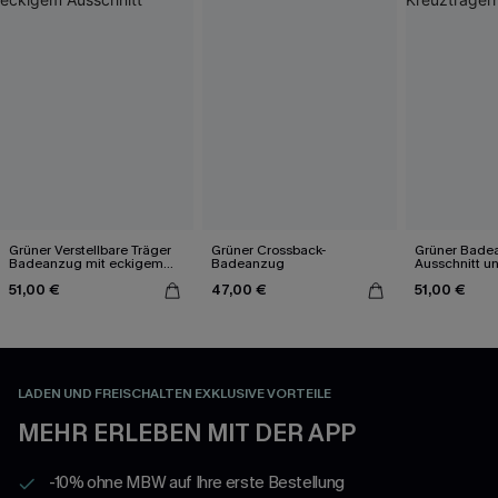
Grüner Verstellbare Träger
Grüner Crossback-
Grüner Badea
Badeanzug mit eckigem
Badeanzug
Ausschnitt u
Ausschnitt
Kreuzträgern
51,00 €
47,00 €
51,00 €
LADEN UND FREISCHALTEN EXKLUSIVE VORTEILE
MEHR ERLEBEN MIT DER APP
-10% ohne MBW auf Ihre erste Bestellung