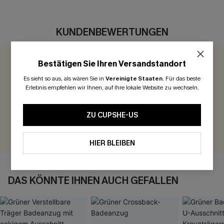
KUNDENBEWERTUNGEN
Bestätigen Sie Ihren Versandstandort
0.0
Es sieht so aus, als wären Sie in
Vereinigte Staaten
.
Für das beste
Erlebnis empfehlen wir Ihnen, auf Ihre lokale Website zu wechseln.
Seien Sie der Erste, der bewertet
300 Punkte für Ihre Bewertung!
ZU CUPSHE-US
BEWERTEN
HIER BLEIBEN
DAS KÖNNTE IHNEN AUCH GEFALLEN