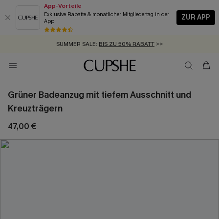
App-Vorteile
Exklusive Rabatte & monatlicher Mitgliedertag in der
ZUR APP
App
GRATIS MASSBAND MIT JEDEM SCHNELLVERSAND-ARTIKEL >>
SUMMER SALE:
BIS ZU 50% RABATT
>>
ZUM NEWSLETTER:
KOSTENLOSER VERSAND AB 89 €
BIS ZU -20% EXTRA ERHALTEN
>>
>>
Grüner Badeanzug mit tiefem Ausschnitt und
Kreuzträgern
47,00 €