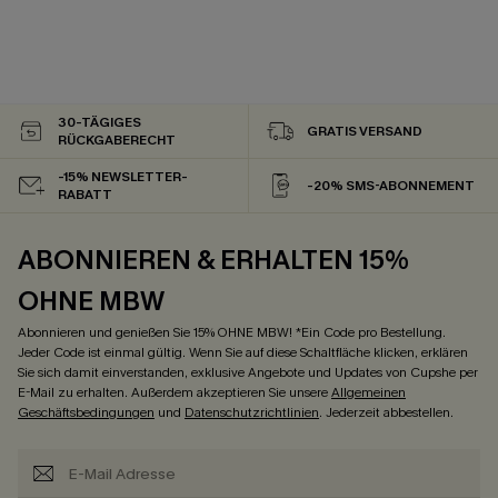
30-TÄGIGES
GRATIS VERSAND
RÜCKGABERECHT
-15% NEWSLETTER-
-20% SMS-ABONNEMENT
RABATT
ABONNIEREN & ERHALTEN 15%
OHNE MBW
Abonnieren und genießen Sie 15% OHNE MBW! *Ein Code pro Bestellung.
Jeder Code ist einmal gültig. Wenn Sie auf diese Schaltfläche klicken, erklären
Sie sich damit einverstanden, exklusive Angebote und Updates von Cupshe per
E-Mail zu erhalten. Außerdem akzeptieren Sie unsere
Allgemeinen
Geschäftsbedingungen
und
Datenschutzrichtlinien
. Jederzeit abbestellen.