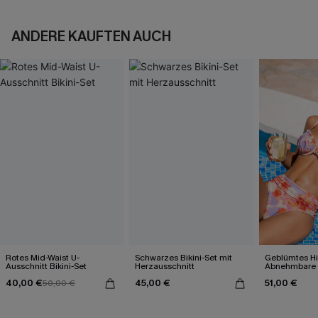
ANDERE KAUFTEN AUCH
Rotes Mid-Waist U-
Schwarzes Bikini-Set mit
Geblümtes Hi
Ausschnitt Bikini-Set
Herzausschnitt
Abnehmbare 
Bikini-Set
40,00 €
45,00 €
51,00 €
50,00 €