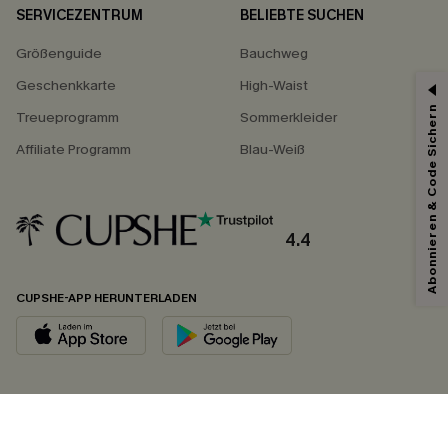
SERVICEZENTRUM
BELIEBTE SUCHEN
Größenguide
Bauchweg
Geschenkkarte
High-Waist
Abonnieren & Code Sichern
Treueprogramm
Sommerkleider
Affiliate Programm
Blau-Weiß
4.4
CUPSHE-APP HERUNTERLADEN
FOLGEN SIE UNS AUF