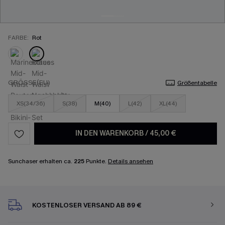
FARBE:
Rot
GRÖSSE(EU)
Größentabelle
XS(34/36)
S(38)
M(40)
L(42)
XL(44)
IN DEN WARENKORB
/
45,00 €
Sunchaser erhalten ca.
225
Punkte.
Details ansehen
KOSTENLOSER VERSAND AB 89 €