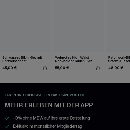
Schwarzes Bikini-Set mit
Weinrotes High-Waist
Patchwork-Bik
Herzausschnitt
Neckholder-Tankini-Set
tiefem Aussch
45,00 €
55,00 €
48,00 €
LADEN UND FREISCHALTEN EXKLUSIVE VORTEILE
MEHR ERLEBEN MIT DER APP
-10% ohne MBW auf Ihre erste Bestellung
Exklusiv: Ihr monatlicher Mitgliedertag