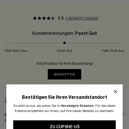
4.5
2 BEWERTUNGEN
Kundenmeinungen:
Passt Gut
Fällt Klein Aus
Passt Gut
Fällt Groß Aus
300 Punkte für Ihre Bewertung!
BEWERTEN
Bestätigen Sie Ihren Versandstandort
2 BEWERTUNGEN
Es sieht so aus, als wären Sie in
Vereinigte Staaten
.
Für das beste
Erlebnis empfehlen wir Ihnen, auf Ihre lokale Website zu wechseln.
a****
16/07/2025
Bestellte Größen:
S / S
ZU CUPSHE-US