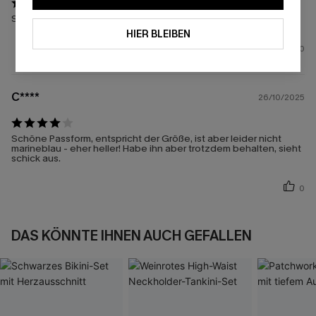
Sehr schöner Bikini. Passt perfekt ich bin rundum zufrieden
HIER BLEIBEN
0
C****
26/10/2025
Schöne Passform, entspricht der Größe, ist aber leider nicht
marineblau - eher heller! Habe ihn aber trotzdem behalten, sieht
schick aus.
0
DAS KÖNNTE IHNEN AUCH GEFALLEN