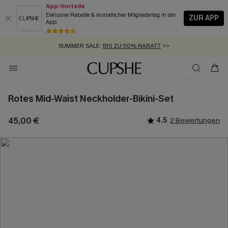
App-Vorteile
Exklusive Rabatte & monatlicher Mitgliedertag in der
ZUR APP
App
GRATIS MASSBAND MIT JEDEM SCHNELLVERSAND-ARTIKEL >>
SUMMER SALE:
BIS ZU 50% RABATT
>>
ZUM NEWSLETTER:
KOSTENLOSER VERSAND AB 89 €
BIS ZU -20% EXTRA ERHALTEN
>>
>>
Rotes Mid-Waist Neckholder-Bikini-Set
45,00 €
4.5
2 Bewertungen