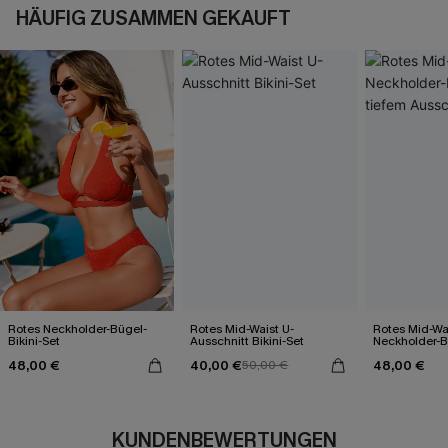
HÄUFIG ZUSAMMEN GEKAUFT
Rotes Neckholder-Bügel-
Rotes Mid-Waist U-
Rotes Mid-Wa
Bikini-Set
Ausschnitt Bikini-Set
Neckholder-Bi
tiefem Aussch
48,00 €
40,00 €
48,00 €
50,00 €
KUNDENBEWERTUNGEN