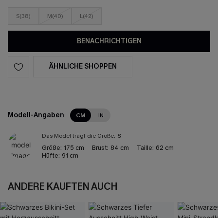
S(38)
M(40)
L(42)
BENACHRICHTIGEN
ÄHNLICHE SHOPPEN
Modell-Angaben
CM
IN
Das Model trägt die Größe:
S
Größe:
175 cm
Brust:
84 cm
Taille:
62 cm
Hüfte:
91 cm
ANDERE KAUFTEN AUCH