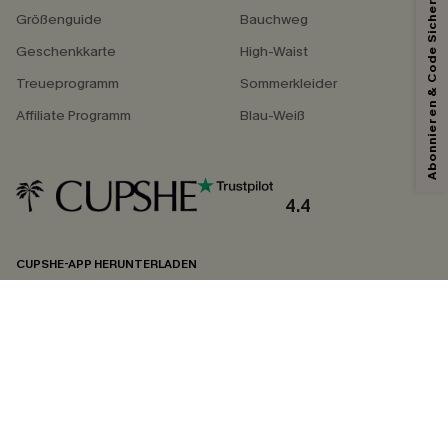
Abonnieren & Code Sichern
Größenguide
Bauchweg
Geschenkkarte
High-Waist
Treueprogramm
Sommerkleider
Affiliate Programm
Blau-Weiß
4.4
CUPSHE-APP HERUNTERLADEN
FOLGEN SIE UNS AUF