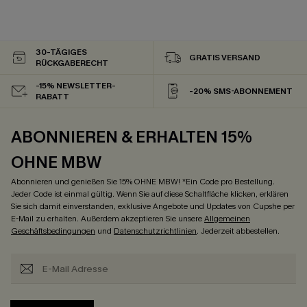
30-TÄGIGES
GRATIS VERSAND
RÜCKGABERECHT
-15% NEWSLETTER-
-20% SMS-ABONNEMENT
RABATT
ABONNIEREN & ERHALTEN 15%
OHNE MBW
Abonnieren und genießen Sie 15% OHNE MBW! *Ein Code pro Bestellung.
Jeder Code ist einmal gültig. Wenn Sie auf diese Schaltfläche klicken, erklären
Sie sich damit einverstanden, exklusive Angebote und Updates von Cupshe per
E-Mail zu erhalten. Außerdem akzeptieren Sie unsere
Allgemeinen
Geschäftsbedingungen
und
Datenschutzrichtlinien
. Jederzeit abbestellen.