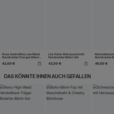
Rosa Gestreiftes Low-Waist
Lila Hoher Beinausschnitt
Marineblaues
Neckholder-Triangel-Bikini-
Neckholder-Bikini-Set
Neckholder-Bi
Set
Kontrastbesa
42,00 €
42,00 €
45,00 €
DAS KÖNNTE IHNEN AUCH GEFALLEN