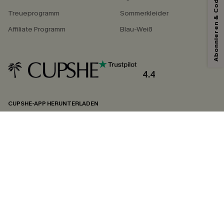
Abonnieren & Code Sichern
Treueprogramm
Sommerkleider
Affiliate Programm
Blau-Weiß
4.4
CUPSHE-APP HERUNTERLADEN
FOLGEN SIE UNS AUF
©2026 CUPSHE DEUTSCHLAND