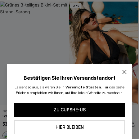
-21%
Bestätigen Sie Ihren Versandstandort
Es sieht so aus, als wären Sie in
Vereinigte Staaten
.
Für das beste
Erlebnis empfehlen wir Ihnen, auf Ihre lokale Website zu wechseln.
ZU CUPSHE-US
Grünes 3-teiliges Bikini-Set mit
Schwarzes 3-teiliges Neckholder-
Strand-Sarong
Bikini-Set mit Mesh-Top
53,00 €
38,00 €
48,00 €
HIER BLEIBEN
Rüschen