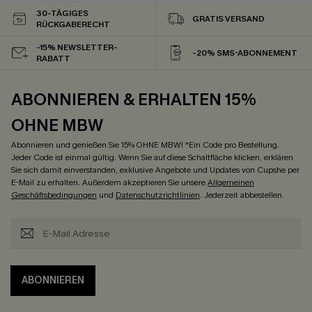
30-TÄGIGES
GRATIS VERSAND
RÜCKGABERECHT
-15% NEWSLETTER-
-20% SMS-ABONNEMENT
RABATT
ABONNIEREN & ERHALTEN 15%
OHNE MBW
Abonnieren und genießen Sie 15% OHNE MBW! *Ein Code pro Bestellung.
Jeder Code ist einmal gültig. Wenn Sie auf diese Schaltfläche klicken, erklären
Sie sich damit einverstanden, exklusive Angebote und Updates von Cupshe per
E-Mail zu erhalten. Außerdem akzeptieren Sie unsere
Allgemeinen
Geschäftsbedingungen
und
Datenschutzrichtlinien
. Jederzeit abbestellen.
ABONNIEREN