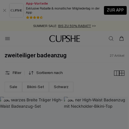
App-Vorteile
Exklusive Rabatte & monatlicher Mitgliedertag in der
ZUR APP
App
GRATIS MASSBAND MIT JEDEM SCHNELLVERSAND-ARTIKEL >>
SUMMER SALE:
BIS ZU 50% RABATT
>>
ZUM NEWSLETTER:
KOSTENLOSER VERSAND AB 89 €
BIS ZU -20% EXTRA ERHALTEN
>>
>>
zweiteiliger badeanzug
27
Artikel
Filter
Sortieren nach
Sale
Bikini-Set
Schwarz
-20%
-20%