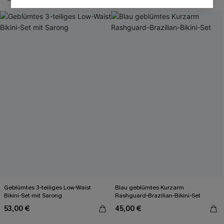
Geblümtes 3-teiliges Low-Waist
Blau geblümtes Kurzarm
Bikini-Set mit Sarong
Rashguard-Brazilian-Bikini-Set
53,00 €
45,00 €