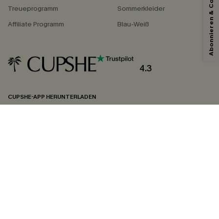
Abonnieren & Code Sichern
Treueprogramm
Sommerkleider
Affiliate Programm
Blau-Weiß
Mit dem Klick auf diese Schaltfläche erklären Sie sich damit einverstanden,
exklusive Werbeaktionen und Updates von Cupshe per E-Mail zu erhalten.
Sie akzeptieren außerdem unsere
Allgemeinen Geschäftsbedingungen
und
Datenschutzbestimmungen
. Sie können sich jederzeit abmelden.
4.3
ABONNIEREN
CUPSHE-APP HERUNTERLADEN
FOLGEN SIE UNS AUF
©2026 CUPSHE DEUTSCHLAND