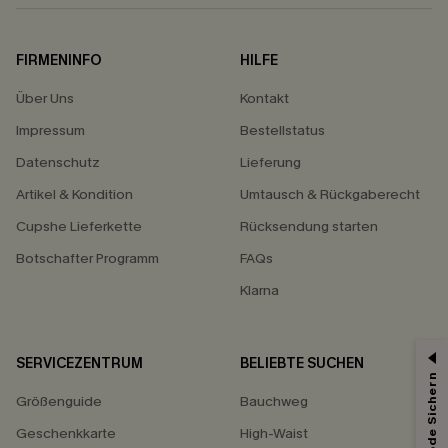
FIRMENINFO
HILFE
Über Uns
Kontakt
Impressum
Bestellstatus
Datenschutz
Lieferung
Artikel & Kondition
Umtausch & Rückgaberecht
Cupshe Lieferkette
Rücksendung starten
Botschafter Programm
FAQs
Klarna
SERVICEZENTRUM
BELIEBTE SUCHEN
15% ERHALTEN
Größenguide
Bauchweg
15% ohne MBW für E-Mail-Abonnenten.
*Ein Code pro Bestellung. Jeder Code ist einmal gültig.
Geschenkkarte
High-Waist