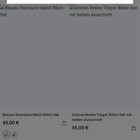
Blaues Standard-Waist Bikini-Set
Grünes Breite Träger Bikini-Set mit
tiefem Ausschnitt
45,00 €
45,00 €