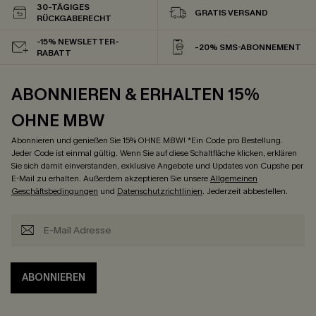
30-TÄGIGES
GRATIS VERSAND
RÜCKGABERECHT
-15% NEWSLETTER-
-20% SMS-ABONNEMENT
RABATT
ABONNIEREN & ERHALTEN 15%
OHNE MBW
Abonnieren und genießen Sie 15% OHNE MBW! *Ein Code pro Bestellung.
Jeder Code ist einmal gültig. Wenn Sie auf diese Schaltfläche klicken, erklären
Sie sich damit einverstanden, exklusive Angebote und Updates von Cupshe per
E-Mail zu erhalten. Außerdem akzeptieren Sie unsere
Allgemeinen
Geschäftsbedingungen
und
Datenschutzrichtlinien
. Jederzeit abbestellen.
ABONNIEREN