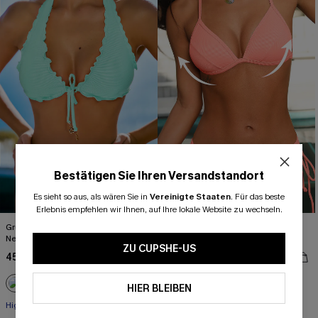
Bestätigen Sie Ihren Versandstandort
Es sieht so aus, als wären Sie in
Vereinigte Staaten
.
Für das beste
Erlebnis empfehlen wir Ihnen, auf Ihre lokale Website zu wechseln.
Grünes Tiefer Ausschnitt High-Waist
Korallenfarbenes Geformte Cups
Neckholder-Bikini-Set
Triangel-Bikini-Set
ZU CUPSHE-US
45,00 €
38,00 €
47,00 €
HIER BLEIBEN
+1
High waist
Mit Gratis-Maßband