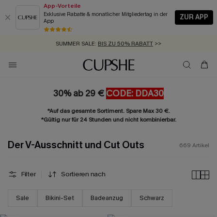
App-Vorteile
Exklusive Rabatte & monatlicher Mitgliedertag in der
ZUR APP
App
GRATIS MASSBAND MIT JEDEM SCHNELLVERSAND-ARTIKEL >>
SUMMER SALE:
BIS ZU 50% RABATT
>>
ZUM NEWSLETTER:
BIS ZU -20% EXTRA ERHALTEN
>>
KOSTENLOSER VERSAND AB 89 €
>>
30% ab 29 €
CODE: DDA30
*Auf das gesamte Sortiment. Spare Max 30 €.
*Gültig nur für 24 Stunden und nicht kombinierbar.
Der V-Ausschnitt und Cut Outs
669
Artikel
Filter
Sortieren nach
Sale
Bikini-Set
Badeanzug
Schwarz