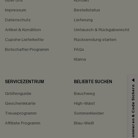
Über Uns
Kontakt
Impressum
Bestellstatus
Datenschutz
Lieferung
Artikel & Kondition
Umtausch & Rückgaberecht
Cupshe Lieferkette
Rücksendung starten
Botschafter Programm
FAQs
Klarna
SERVICEZENTRUM
BELIEBTE SUCHEN
15% ERHALTEN
Abonnieren & Code Sichern
Größenguide
Bauchweg
15% ohne MBW für E-Mail-Abonnenten.
*Ein Code pro Bestellung. Jeder Code ist einmal gültig.
Geschenkkarte
High-Waist
Treueprogramm
Sommerkleider
Affiliate Programm
Blau-Weiß
Mit dem Klick auf diese Schaltfläche erklären Sie sich damit einverstanden,
exklusive Werbeaktionen und Updates von Cupshe per E-Mail zu erhalten.