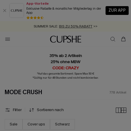
App-Vorteile
Exklusive Rabatte & monatlicher Mitgliedertag in der
ZUR APP
App
GRATIS MASSBAND MIT JEDEM SCHNELLVERSAND-ARTIKEL >>
SUMMER SALE:
BIS ZU 50% RABATT
>>
ZUM NEWSLETTER:
BIS ZU -20% EXTRA ERHALTEN
>>
KOSTENLOSER VERSAND AB 89 €
>>
35% ab 2 Artikeln
25% ohne MBW
CODE: CRAZY
*Auf das gesamte Sortiment. Spare Max 50 €
*Gültig nur für 48 Stunden und nicht kombinierbar.
MODE CRUSH
778
Artikel
Filter
Sortieren nach
Sale
Cover ups
Schwarz