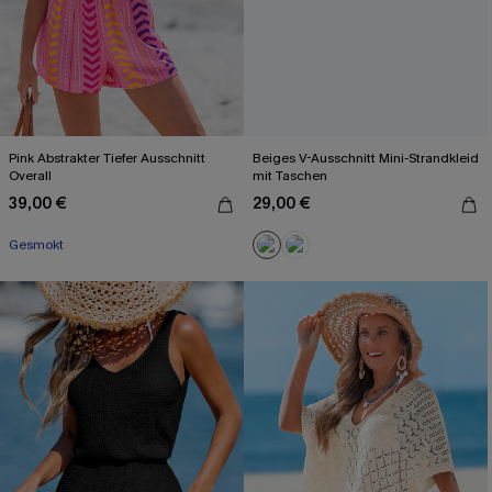
Pink Abstrakter Tiefer Ausschnitt
Beiges V-Ausschnitt Mini-Strandkleid
Overall
mit Taschen
39,00 €
29,00 €
Mit Gratis-Maßband
Gesmokt
Mit Gratis-Maßband