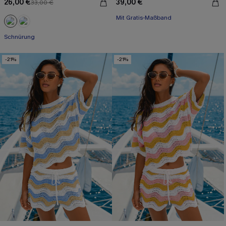
26,00 €
39,00 €
33,00 €
Mit Gratis-Maßband
Schnürung
-21%
-21%