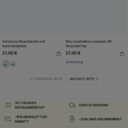
Schwarze Strandshorts mit
Blau Gestreiftes Lockeres Off-
Kontrastdetails
Shoulder-Top
37,00 €
37,00 €
Schnürung
VORHERIGE SEITE
NÄCHSTE SEITE
30-TÄGIGES
GRATIS VERSAND
RÜCKGABERECHT
-15% NEWSLETTER-
-20% SMS-ABONNEMENT
RABATT