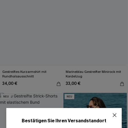
Gestreiftes Kurzarmshirt mit
Marineblau Gestreifter Minirock mit
Rundhalsausschnitt
Kordelzug
34,00 €
33,00 €
NEU
NEU
Bestätigen Sie Ihren Versandstandort