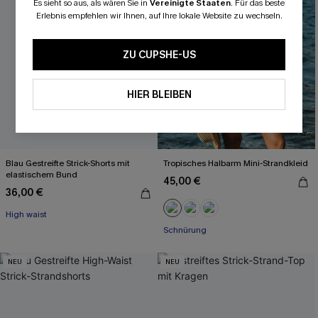
Es sieht so aus, als wären Sie in
Vereinigte Staaten
.
Für das beste
Erlebnis empfehlen wir Ihnen, auf Ihre lokale Website zu wechseln.
ZU CUPSHE-US
HIER BLEIBEN
Blau Gestreifte Strick-Shorts mit
Tropisches Halbarm Mini-Strandkleid
elastischem Bund
45,00 €
36,00 €
High waist
Schnürung
NEU
NEU