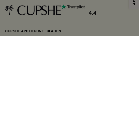
Sie akzeptieren außerdem unsere
Allgemeinen Geschäftsbedingungen
und
Datenschutzbestimmungen
. Sie können sich jederzeit abmelden.
4.4
ABONNIEREN
CUPSHE-APP HERUNTERLADEN
FOLGEN SIE UNS AUF
©2026 CUPSHE DEUTSCHLAND
Datenschutz
&
AGB
&
Zugänglichkeitserklärung
Cookie-Einstellungen