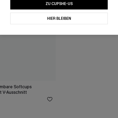
ZU CUPSHE-US
HIER BLEIBEN
hmbare Softcups
 V-Ausschnitt