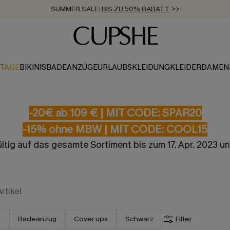
SUMMER SALE:
BIS ZU 50% RABATT
>>
ZUM NEWSLETTER:
KOSTENLOSER VERSAND AB 89 €
BIS ZU -20% EXTRA ERHALTEN
>>
>>
KTAGE
BIKINIS
BADEANZÜGE
URLAUBSKLEIDUNG
KLEIDER
DAMEN
-20€ ab 109 € | MIT CODE: SPAR20
-15% ohne MBW | MIT CODE: COOL15
tig auf das gesamte Sortiment bis zum 17. Apr. 2023 un
Artikel
t
Badeanzug
Cover ups
Schwarz
Filter