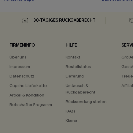
30-TÄGIGES RÜCKGABERECHT
FIRMENINFO
HILFE
SERV
Über uns
Kontakt
Größ
Impressum
Bestellstatus
Gesch
Datenschutz
Lieferung
Treu
Cupshe Lieferkette
Umtausch &
Affili
Rückgaberecht
Artikel & Kondition
Rücksendung starten
Botschafter Programm
FAQs
Klarna