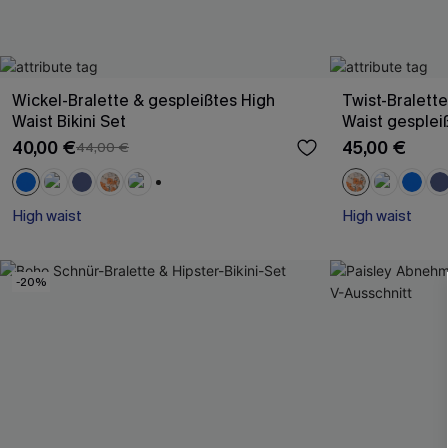
Wickel-Bralette & gespleißtes High
Twist-Bralett
Waist Bikini Set
Waist gespleiß
40,00 €
45,00 €
44,00 €
+1
High waist
High waist
-20%