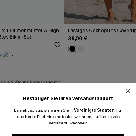
e mit Blumenmuster & High
Lässiges Geknöpftes Coverup
tes Bikini-Set
38,00 €
+1
Bestätigen Sie Ihren Versandstandort
Es sieht so aus, als wären Sie in
Vereinigte Staaten
.
Für
das beste Erlebnis empfehlen wir Ihnen, auf Ihre lokale
Website zu wechseln.