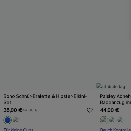
Boho Schnür-Bralette & Hipster-Bikini-
Paisley Abne
Set
Badeanzug mit
35,00 €
44,00 €
44,00 €
Für kleine Cups
Bauch Kontrolle