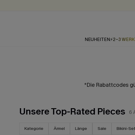
NEUHEITEN
⚡2-3 WER
*Die Rabattcodes gül
Unsere Top-Rated Pieces
6
Kategorie
Ärmel
Länge
Sale
Bikini-Se