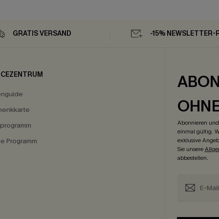
GRATIS VERSAND
-15% NEWSLETTER-
ICEZENTRUM
ABON
enguide
OHN
enkkarte
Abonnieren und 
eprogramm
einmal gültig. W
ate Programm
exklusive Angeb
Sie unsere
Allg
abbestellen.