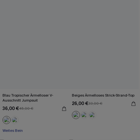
Blau Tropischer Ärmelloser V-
Beiges Ärmelloses Strick-Strand-Top
Ausschnitt Jumpsuit
26,00 €
33,00 €
36,00 €
45,00 €
Mit Gratis-Maßband
Weites Bein
Mit Gratis-Maßband