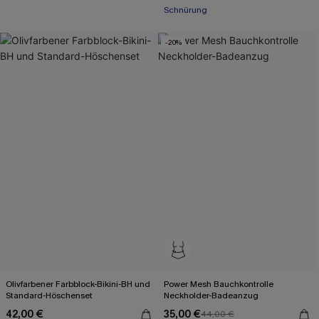
Schnürung
-20%
Olivfarbener Farbblock-Bikini-BH und
Power Mesh Bauchkontrolle
Standard-Höschenset
Neckholder-Badeanzug
42,00 €
35,00 €
44,00 €
Mit Gratis-Maßband