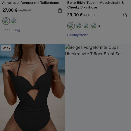
Ärmelloser Romper mit Taillenband
Boho-Bikini-Top mit Muschelnaht &
Cheeky Bikinihose
27,00 €
34,00 €
39,00 €
43,00 €
Schnürung
+1
Paisley/Boho
-20%