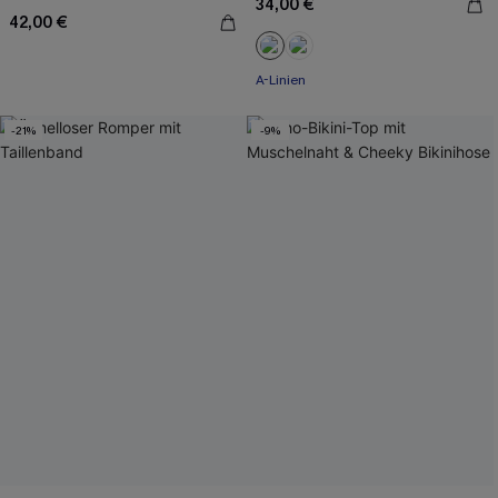
34,00 €
42,00 €
A-Linien
-21%
-9%