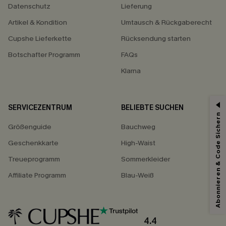
Datenschutz
Lieferung
Artikel & Kondition
Umtausch & Rückgaberecht
Cupshe Lieferkette
Rücksendung starten
Botschafter Programm
FAQs
Klarna
SERVICEZENTRUM
BELIEBTE SUCHEN
15% ERHALTEN
Abonnieren & Code Sichern
Größenguide
Bauchweg
15% ohne MBW für E-Mail-Abonnenten.
*Ein Code pro Bestellung. Jeder Code ist einmal gültig.
Geschenkkarte
High-Waist
Treueprogramm
Sommerkleider
Affiliate Programm
Blau-Weiß
Mit dem Klick auf diese Schaltfläche erklären Sie sich damit einverstanden,
exklusive Werbeaktionen und Updates von Cupshe per E-Mail zu erhalten.
Sie akzeptieren außerdem unsere
Allgemeinen Geschäftsbedingungen
und
Datenschutzbestimmungen
. Sie können sich jederzeit abmelden.
4.4