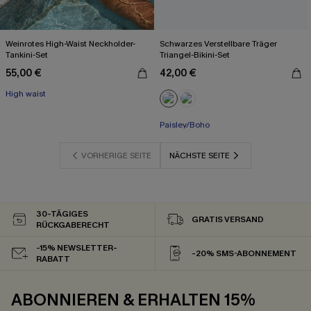
Weinrotes High-Waist Neckholder-
Schwarzes Verstellbare Träger
Tankini-Set
Triangel-Bikini-Set
55,00 €
42,00 €
High waist
Mit Gratis-Maßband
Paisley/Boho
Mit Gratis-Maßband
VORHERIGE SEITE
NÄCHSTE SEITE
30-TÄGIGES
GRATIS VERSAND
RÜCKGABERECHT
-15% NEWSLETTER-
-20% SMS-ABONNEMENT
RABATT
ABONNIEREN & ERHALTEN 15%