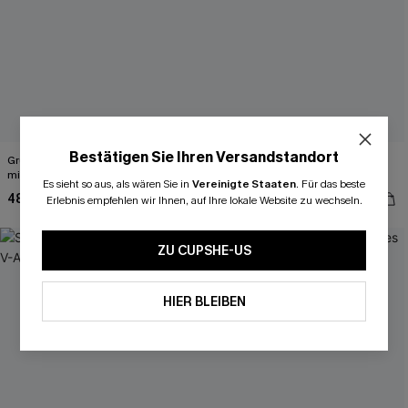
Bestätigen Sie Ihren Versandstandort
Grünes Low-Waist Triangel-Bikini-Set
Schwarzes Bikini-Set mit
mit Kontrastdetails
Herzausschnitt
Es sieht so aus, als wären Sie in
Vereinigte Staaten
.
Für das beste
48,00 €
45,00 €
Erlebnis empfehlen wir Ihnen, auf Ihre lokale Website zu wechseln.
-21%
ZU CUPSHE-US
HIER BLEIBEN