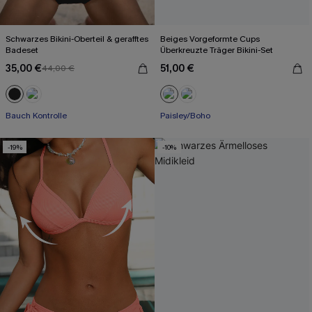
Schwarzes Bikini-Oberteil & gerafftes
Beiges Vorgeformte Cups
Badeset
Überkreuzte Träger Bikini-Set
35,00 €
51,00 €
44,00 €
Bauch Kontrolle
Paisley/Boho
-19%
-10%