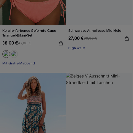
Korallenfarbenes Geformte Cups
Schwarzes Ärmelloses Midikleid
Triangel-Bikini-Set
27,00 €
30,00 €
Mit Gratis-Maßband
38,00 €
47,00 €
High waist
Mit Gratis-Maßband
Mit Gratis-Maßband