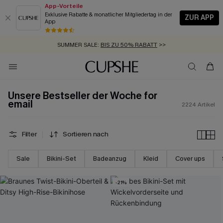
App-Vorteile
Exklusive Rabatte & monatlicher Mitgliedertag in der
ZUR APP
App
GRATIS MASSBAND MIT JEDEM SCHNELLVERSAND-ARTIKEL >>
SUMMER SALE:
BIS ZU 50% RABATT
>>
ZUM NEWSLETTER:
BIS ZU -20% EXTRA ERHALTEN
>>
KOSTENLOSER VERSAND AB 89 €
>>
Unsere Bestseller der Woche for
email
2224
Artikel
Filter
Sortieren nach
Sale
Bikini-Set
Badeanzug
Kleid
Cover ups
-21%