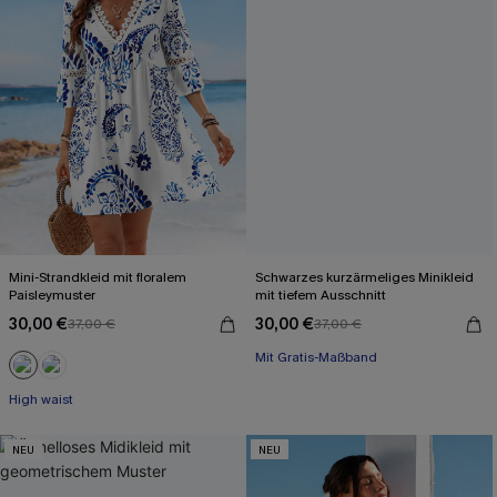
Mini-Strandkleid mit floralem
Schwarzes kurzärmeliges Minikleid
Paisleymuster
mit tiefem Ausschnitt
30,00 €
30,00 €
37,00 €
37,00 €
Mit Gratis-Maßband
Baumwolle
Mit Gratis-Maßband
High waist
NEU
NEU