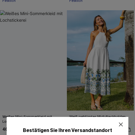
Festlich
Festlich
Weißes Mini-Sommerkleid mit
Weiß geblümtes Midi-Neckholder-
Lochstickerei
Abendkleid
46,00 €
48,00 €
Bestätigen Sie Ihren Versandstandort