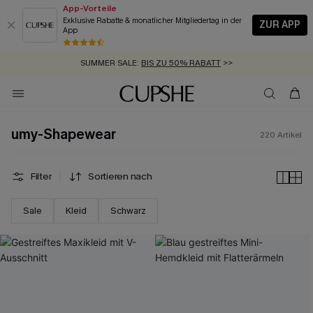
App-Vorteile
Exklusive Rabatte & monatlicher Mitgliedertag in der
ZUR APP
App
GRATIS MASSBAND MIT JEDEM SCHNELLVERSAND-ARTIKEL >>
SUMMER SALE:
BIS ZU 50% RABATT
>>
ZUM NEWSLETTER:
BIS ZU -20% EXTRA ERHALTEN
>>
KOSTENLOSER VERSAND AB 89 €
>>
umy-Shapewear
220
Artikel
Filter
Sortieren nach
Sale
Kleid
Schwarz