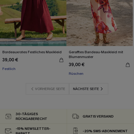
Bordeauxrotes Festliches Maxikleid
Gerafftes Bandeau-Maxikleid mit
Blumenmuster
39,00 €
39,00 €
Festlich
Rüschen
VORHERIGE SEITE
NÄCHSTE SEITE
30-TÄGIGES
GRATIS VERSAND
RÜCKGABERECHT
-15% NEWSLETTER-
-20% SMS-ABONNEMENT
RABATT