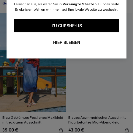
Gesmokt
A-Linien
Es sieht so aus, als wären Sie in
Vereinigte Staaten
.
Für das beste
Erlebnis empfehlen wir Ihnen, auf Ihre lokale Website zu wechseln.
ZU CUPSHE-US
HIER BLEIBEN
Blau Geblümtes Festliches Maxikleid
Blaues Asymmetrischer Ausschnitt
mit eckigem Ausschnitt
Figurbetontes Midi-Abendkleid
39,00 €
43,00 €