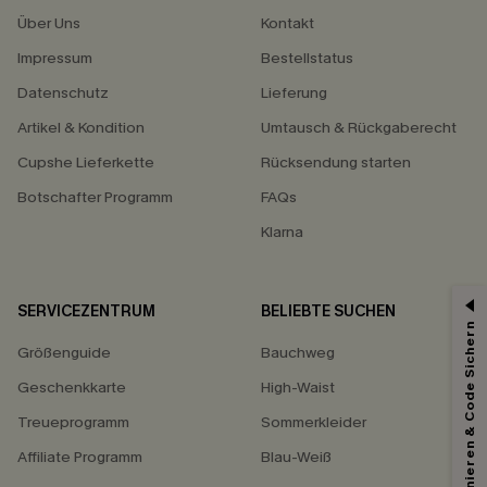
Über Uns
Kontakt
Impressum
Bestellstatus
Datenschutz
Lieferung
Artikel & Kondition
Umtausch & Rückgaberecht
Cupshe Lieferkette
Rücksendung starten
Botschafter Programm
FAQs
Klarna
SERVICEZENTRUM
BELIEBTE SUCHEN
Abonnieren & Code Sichern
15% ERHALTEN
Größenguide
Bauchweg
15% ohne MBW für E-Mail-Abonnenten.
Geschenkkarte
High-Waist
*Ein Code pro Bestellung. Jeder Code ist einmal gültig.
Treueprogramm
Sommerkleider
Affiliate Programm
Blau-Weiß