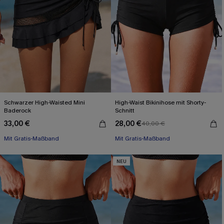
Schwarzer High-Waisted Mini
High-Waist Bikinihose mit Shorty-
Baderock
Schnitt
33,00 €
28,00 €
40,00 €
Mit Gratis-Maßband
Mit Gratis-Maßband
High waist
High waist
NEU
Mit Gratis-Maßband
Mit Gratis-Maßband