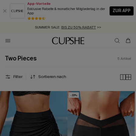
App-Vorteile
Exklusive Rabatte & monatlicher Mitgliedertag in der
ZUR APP
App
GRATIS MASSBAND MIT JEDEM SCHNELLVERSAND-ARTIKEL >>
SUMMER SALE:
BIS ZU 50% RABATT
>>
ZUM NEWSLETTER:
KOSTENLOSER VERSAND AB 89 €
BIS ZU -20% EXTRA ERHALTEN
>>
>>
Two Pieces
5
Artikel
Filter
Sortieren nach
-30%