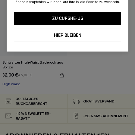
Erlebnis empfehlen wir Ihnen, auf Ihre lokale Website zu wechseln.
ZU CUPSHE-US
HIER BLEIBEN
Schwarzer High-Waist Baderock aus
Spitze
32,00 €
46,00 €
High waist
30-TÄGIGES
GRATIS VERSAND
RÜCKGABERECHT
-15% NEWSLETTER-
-20% SMS-ABONNEMENT
RABATT