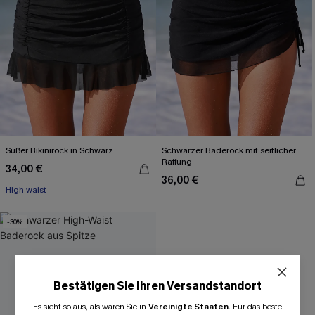
Süßer Bikinirock in Schwarz
Schwarzer Baderock mit seitlicher
Raffung
34,00 €
36,00 €
High waist
-30%
Bestätigen Sie Ihren Versandstandort
Es sieht so aus, als wären Sie in
Vereinigte Staaten
.
Für das beste