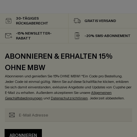
30-TÄGIGES
GRATIS VERSAND
RÜCKGABERECHT
-15% NEWSLETTER-
-20% SMS-ABONNEMENT
RABATT
ABONNIEREN & ERHALTEN 15%
OHNE MBW
Abonnieren und genießen Sie 15% OHNE MBW! *Ein Code pro Bestellung.
Jeder Code ist einmal gültig. Wenn Sie auf diese Schaltfläche klicken, erklären
Sie sich damit einverstanden, exklusive Angebote und Updates von Cupshe per
E-Mail zu erhalten. Außerdem akzeptieren Sie unsere
Allgemeinen
Geschäftsbedingungen
und
Datenschutzrichtlinien
. Jederzeit abbestellen.
ABONNIEREN