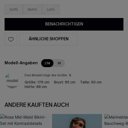
S(38)
M(40)
L(42)
BENACHRICHTIGEN
ÄHNLICHE SHOPPEN
Modell-Angaben
CM
IN
Das Model trägt die Größe:
S
Größe:
176 cm
Brust:
85 cm
Taille:
60 cm
Hüfte:
88 cm
ANDERE KAUFTEN AUCH