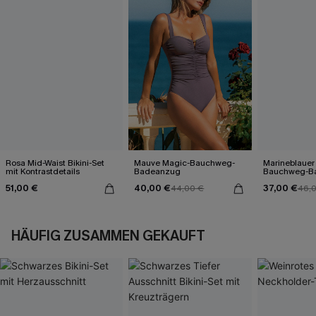
Rosa Mid-Waist Bikini-Set
Mauve Magic-Bauchweg-
Marineblauer
mit Kontrastdetails
Badeanzug
Bauchweg-B
51,00 €
40,00 €
37,00 €
44,00 €
46,
HÄUFIG ZUSAMMEN GEKAUFT