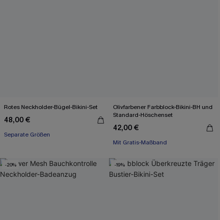
Rotes Neckholder-Bügel-Bikini-Set
Olivfarbener Farbblock-Bikini-BH und
Standard-Höschenset
48,00 €
42,00 €
Mit Gratis-Maßband
Separate Größen
Separate Größen
Mit Gratis-Maßband
-20%
-19%