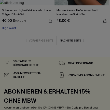
Schwarzes High-Waist Abnehmbare
Marineblaues Tiefer Ausschnitt
Träger Bikini-Set
Neckholder-Bikini-Set
40,00 €
48,00 €
50,00 €
High waist
VORHERIGE SEITE
NÄCHSTE SEITE
30-TÄGIGES
GRATIS VERSAND
RÜCKGABERECHT
-15% NEWSLETTER-
-20% SMS-ABONNEMENT
RABATT
ABONNIEREN & ERHALTEN 15%
OHNE MBW
Abonnieren und genießen Sie 15% OHNE MBW! *Ein Code pro Bestellung.