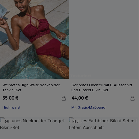
Weinrotes High-Waist Neckholder-
Geripptes Oberteil mit U-Ausschnitt
Tankini-Set
und Hipster-Bikini-Set
55,00 €
44,00 €
Mit Gratis-Maßband
High waist
High waist
Mit Gratis-Maßband
-9%
NEU