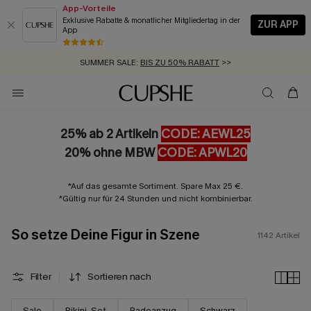
App-Vorteile
Exklusive Rabatte & monatlicher Mitgliedertag in der
ZUR APP
App
GRATIS MASSBAND MIT JEDEM SCHNELLVERSAND-ARTIKEL >>
SUMMER SALE:
BIS ZU 50% RABATT
>>
ZUM NEWSLETTER:
BIS ZU -20% EXTRA ERHALTEN
>>
KOSTENLOSER VERSAND AB 89 €
>>
25% ab 2 Artikeln
CODE: AEWL25
20% ohne MBW
CODE: APWL20
*Auf das gesamte Sortiment. Spare Max 25 €.
*Gültig nur für 24 Stunden und nicht kombinierbar.
So setze Deine Figur in Szene
1142
Artikel
Filter
Sortieren nach
Sale
Bikini-Set
Badeanzug
Schwarz