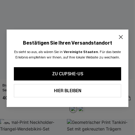
Bestätigen Sie Ihren Versandstandort
Es sieht so aus, als wären Sie in
Vereinigte Staaten
.
Für das beste
Erlebnis empfehlen wir Ihnen, auf Ihre lokale Website zu wechseln.
ZU CUPSHE-US
Braunes Neckholder-Triangel-Bikini-
Blaues Farbblock Bikini-Set mit
Set
tiefem Ausschnitt
HIER BLEIBEN
40,00 €
48,00 €
44,00 €
-19%