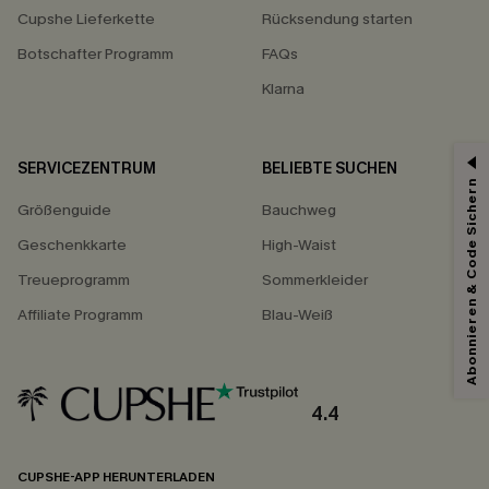
Cupshe Lieferkette
Rücksendung starten
Botschafter Programm
FAQs
Klarna
SERVICEZENTRUM
BELIEBTE SUCHEN
Abonnieren & Code Sichern
15% ERHALTEN
Größenguide
Bauchweg
15% ohne MBW für E-Mail-Abonnenten.
Geschenkkarte
High-Waist
*Ein Code pro Bestellung. Jeder Code ist einmal gültig.
Treueprogramm
Sommerkleider
Affiliate Programm
Blau-Weiß
Mit dem Klick auf diese Schaltfläche erklären Sie sich damit einverstanden,
exklusive Werbeaktionen und Updates von Cupshe per E-Mail zu erhalten.
Sie akzeptieren außerdem unsere
Allgemeinen Geschäftsbedingungen
4.4
und
Datenschutzbestimmungen
. Sie können sich jederzeit abmelden.
ABONNIEREN
CUPSHE-APP HERUNTERLADEN