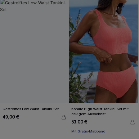
Gestreiftes Low-Waist Tankini-Set
Koralle High-Waist Tankini-Set mit
eckigem Ausschnitt
49,00 €
53,00 €
Mit Gratis-Maßband
High waist
Mit Gratis-Maßband