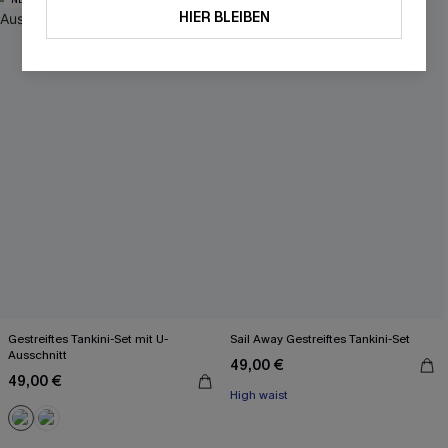
HIER BLEIBEN
Gestreiftes Tankini-Set mit U-
Sail Away Gestreiftes Tankini-Set
Ausschnitt
49,00 €
49,00 €
High waist