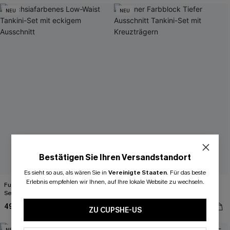
NEU
NEU
Bestätigen Sie Ihren Versandstandort
Es sieht so aus, als wären Sie in
Vereinigte Staaten
.
Für das beste
Erlebnis empfehlen wir Ihnen, auf Ihre lokale Website zu wechseln.
Fuchsiafarbenes Low-Waist Tankini-
Grüner Farbblock Tiefer Ausschnitt
Set mit eckigem Ausschnitt
Tankini-Set mit Kreuzträgern
49,00 €
53,00 €
ZU CUPSHE-US
NEU