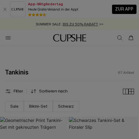
App-Mitgliedertag
ZUR APP
Heute Gratis-Versand in der App!
GRATIS MASSBAND MIT JEDEM SCHNELLVERSAND-ARTIKEL >>
SUMMER SALE:
BIS ZU 50% RABATT
>>
ZUM NEWSLETTER:
BIS ZU -20% EXTRA ERHALTEN
>>
KOSTENLOSER VERSAND AB 89 €
>>
Tankinis
67
Artikel
Filter
Sortieren nach
Sale
Bikini-Set
Schwarz