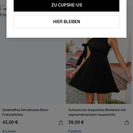
ZU CUPSHE-US
NEU
NEU
HIER BLEIBEN
Gestreiftes Ärmelloses Maxi-
Schwarzes elegantes Minikleid mit
Freizeitkleid
asymmetrischem Ausschnitt
43,00 €
39,00 €
A-Linien
Festlich