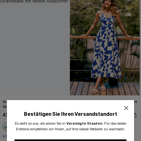
Schwarzes Ärmelloses Mini-
Blau Tropisches Maxi-Strandkleid mit
Strandkleid mit tiefem Ausschnitt
V-Ausschnitt
Bestätigen Sie Ihren Versandstandort
43,00 €
49,00 €
Es sieht so aus, als wären Sie in
Vereinigte Staaten
.
Für das beste
Gesmokt
Erlebnis empfehlen wir Ihnen, auf Ihre lokale Website zu wechseln.
X-Shape