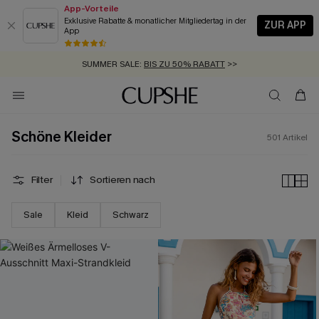
App-Vorteile
Exklusive Rabatte & monatlicher Mitgliedertag in der
ZUR APP
App
GRATIS MASSBAND MIT JEDEM SCHNELLVERSAND-ARTIKEL >>
SUMMER SALE:
BIS ZU 50% RABATT
>>
ZUM NEWSLETTER:
BIS ZU -20% EXTRA ERHALTEN
>>
KOSTENLOSER VERSAND AB 89 €
>>
Schöne Kleider
501
Artikel
Filter
Sortieren nach
Sale
Kleid
Schwarz