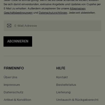
Jeder Code ist einmal gültig. Wenn Sie auf diese Schaltfläche klicken, erklären
Sie sich damit einverstanden, exklusive Angebote und Updates von Cupshe per
E-Mail zu erhalten. Außerdem akzeptieren Sie unsere
Allgemeinen
Geschäftsbedingungen
und
Datenschutzrichtlinien
. Jederzeit abbestellen.
ABONNIEREN
FIRMENINFO
HILFE
Über Uns
Kontakt
Impressum
Bestellstatus
Datenschutz
Lieferung
Artikel & Kondition
Umtausch & Rückgaberecht