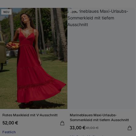
NEU
-20%
Rotes Maxikleid mit V-Ausschnitt
Marineblaues Maxi-Urlaubs-
Sommerkleid mit tiefem Ausschnitt
52,00 €
33,00 €
41,00 €
Mit Gratis-Maßband
Festlich