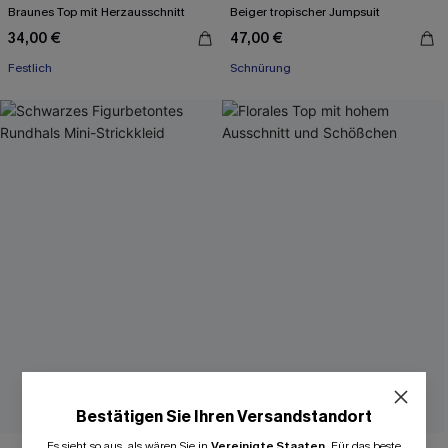
Braunes Top mit Herzausschnitt
Beiger tropischer Jumpsuit
34,00 €
47,00 €
Festlich
Schnürung
Bestätigen Sie Ihren Versandstandort
Es sieht so aus, als wären Sie in
Vereinigte Staaten
.
Für das beste