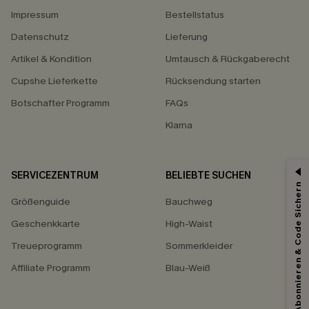
Impressum
Bestellstatus
Datenschutz
Lieferung
Artikel & Kondition
Umtausch & Rückgaberecht
Cupshe Lieferkette
Rücksendung starten
Botschafter Programm
FAQs
Klarna
SERVICEZENTRUM
BELIEBTE SUCHEN
15% ERHALTEN
Abonnieren & Code Sichern
Größenguide
Bauchweg
15% ohne MBW für E-Mail-Abonnenten.
*Ein Code pro Bestellung. Jeder Code ist einmal gültig.
Geschenkkarte
High-Waist
Treueprogramm
Sommerkleider
Affiliate Programm
Blau-Weiß
Mit dem Klick auf diese Schaltfläche erklären Sie sich damit einverstanden,
exklusive Werbeaktionen und Updates von Cupshe per E-Mail zu erhalten.
Sie akzeptieren außerdem unsere
Allgemeinen Geschäftsbedingungen