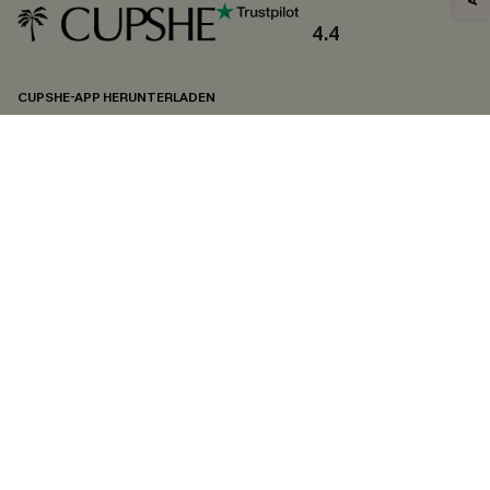
und
Datenschutzbestimmungen
. Sie können sich jederzeit abmelden.
4.4
ABONNIEREN
CUPSHE-APP HERUNTERLADEN
FOLGEN SIE UNS AUF
©2026 CUPSHE DEUTSCHLAND
Datenschutz
&
AGB
&
Zugänglichkeitserklärung
Cookie-Einstellungen