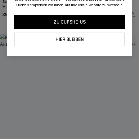
Schwarzes Figurbetontes Rundhals
Florales Top mit hohem Ausschnitt
Erlebnis empfehlen wir Ihnen, auf Ihre lokale Website zu wechseln.
Mini-Strickkleid
und Schößchen
39,00 €
29,00 €
ZU CUPSHE-US
Festlich
HIER BLEIBEN