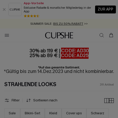
App-Vorteile
Exklusive Rabatte & monatlicher Mitgliedertag in der
ZUR APP
App
GRATIS MASSBAND MIT JEDEM SCHNELLVERSAND-ARTIKEL >>
SUMMER SALE:
BIS ZU 50% RABATT
>>
ZUM NEWSLETTER:
BIS ZU -20% EXTRA ERHALTEN
>>
KOSTENLOSER VERSAND AB 89 €
>>
30% ab 119 € |
CODE: AD30
25% ab 89 € |
CODE: AD25
*Auf das gesamte Sortiment.
*Gültig bis zum 14.Dez.2023 und nicht kombinierbar.
STRAHLENDE LOOKS
311
Artikel
Filter
Sortieren nach
Sale
Bikini-Set
Kleid
Cover ups
Schwarz