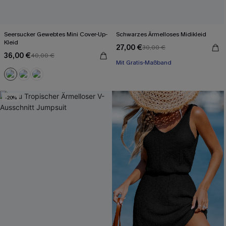
Seersucker Gewebtes Mini Cover-Up-
Schwarzes Ärmelloses Midikleid
Kleid
27,00 €
30,00 €
Mit Gratis-Maßband
36,00 €
40,00 €
High waist
Mit Gratis-Maßband
-20%