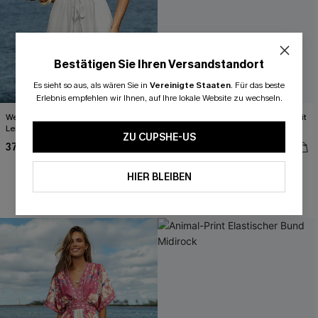
Bestätigen Sie Ihren Versandstandort
Es sieht so aus, als wären Sie in
Vereinigte Staaten
.
Für das beste
Erlebnis empfehlen wir Ihnen, auf Ihre lokale Website zu wechseln.
Weißes V-Ausschnitt Kurzarm
Schwarzes Ärmelloses Maxikleid mit
Leichtes Mini-Strandkleid
geschlitztem Saum
ZU CUPSHE-US
37,00 €
42,00 €
HIER BLEIBEN
High waist