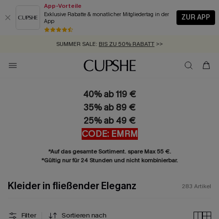
App-Vorteile
Exklusive Rabatte & monatlicher Mitgliedertag in der
ZUR APP
App
GRATIS MASSBAND MIT JEDEM SCHNELLVERSAND-ARTIKEL >>
SUMMER SALE:
BIS ZU 50% RABATT
>>
ZUM NEWSLETTER:
BIS ZU -20% EXTRA ERHALTEN
>>
KOSTENLOSER VERSAND AB 89 €
>>
40% ab 119 €
35% ab 89 €
25% ab 49 €
CODE: EMRM
*Auf das gesamte Sortiment. spare Max 55 €.
*Gültig nur für 24 Stunden und nicht kombinierbar.
Kleider in fließender Eleganz
283
Artikel
Filter
Sortieren nach