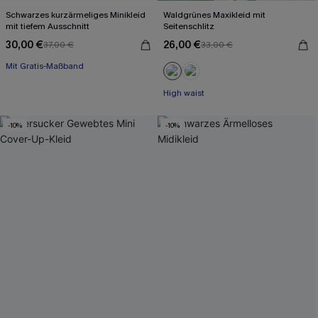
Schwarzes kurzärmeliges Minikleid
Waldgrünes Maxikleid mit
mit tiefem Ausschnitt
Seitenschlitz
30,00 €
26,00 €
37,00 €
33,00 €
Mit Gratis-Maßband
Baumwolle
Mit Gratis-Maßband
High waist
-10%
-10%