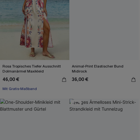
Rosa Tropisches Tiefer Ausschnitt
Animal-Print Elastischer Bund
Dolmanärmel Maxikleid
Midirock
46,00 €
36,00 €
Mit Gratis-Maßband
X-Shape
Mit Gratis-Maßband
-21%