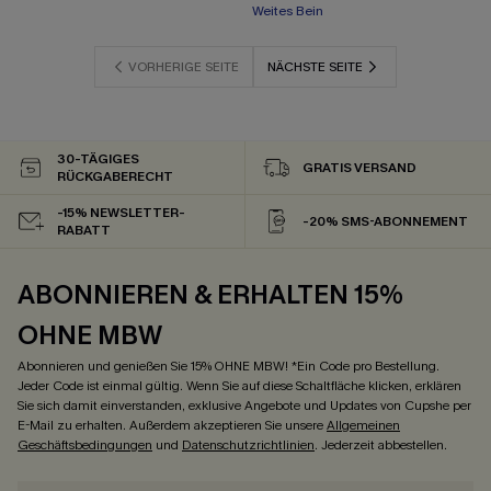
Weites Bein
VORHERIGE SEITE
NÄCHSTE SEITE
30-TÄGIGES
GRATIS VERSAND
RÜCKGABERECHT
-15% NEWSLETTER-
-20% SMS-ABONNEMENT
RABATT
ABONNIEREN & ERHALTEN 15%
OHNE MBW
Abonnieren und genießen Sie 15% OHNE MBW! *Ein Code pro Bestellung.
Jeder Code ist einmal gültig. Wenn Sie auf diese Schaltfläche klicken, erklären
Sie sich damit einverstanden, exklusive Angebote und Updates von Cupshe per
E-Mail zu erhalten. Außerdem akzeptieren Sie unsere
Allgemeinen
Geschäftsbedingungen
und
Datenschutzrichtlinien
. Jederzeit abbestellen.