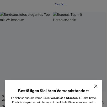
Festlich
Bestätigen Sie Ihren Versandstandort
Bordeauxrotes elegantes Top mit
Braunes Top mit Herzausschnitt
Es sieht so aus, als wären Sie in
Vereinigte Staaten
.
Für das beste
Wellensaum
34,00 €
Erlebnis empfehlen wir Ihnen, auf Ihre lokale Website zu wechseln.
34,00 €