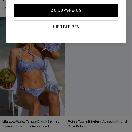
Festlich
Festlich
ZU CUPSHE-US
HIER BLEIBEN
Lila Low-Waist Tanga-Bikini-Set mit
Rotes Top mit tiefem Ausschnitt und
asymmetrischem Ausschnitt
Schößchen