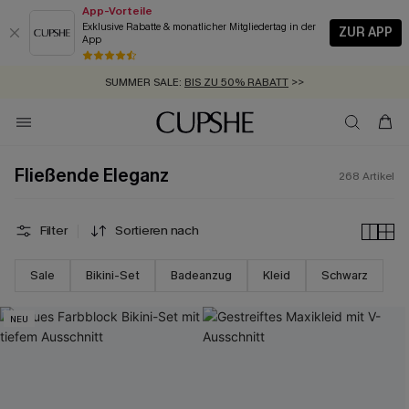
App-Vorteile
Exklusive Rabatte & monatlicher Mitgliedertag in der
ZUR APP
App
GRATIS MASSBAND MIT JEDEM SCHNELLVERSAND-ARTIKEL >>
SUMMER SALE:
BIS ZU 50% RABATT
>>
ZUM NEWSLETTER:
BIS ZU -20% EXTRA ERHALTEN
>>
KOSTENLOSER VERSAND AB 89 €
>>
Fließende Eleganz
268
Artikel
Filter
Sortieren nach
Sale
Bikini-Set
Badeanzug
Kleid
Schwarz
NEU