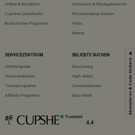
Artikel & Kondition
Umtausch & Rückgaberecht
Cupshe Lieferkette
Rücksendung starten
Botschafter Programm
FAQs
Klarna
SERVICEZENTRUM
BELIEBTE SUCHEN
Abonnieren & Code Sichern
15% ERHALTEN
Größenguide
Bauchweg
15% ohne MBW für E-Mail-Abonnenten.
Geschenkkarte
High-Waist
*Ein Code pro Bestellung. Jeder Code ist einmal gültig.
Treueprogramm
Sommerkleider
Affiliate Programm
Blau-Weiß
Mit dem Klick auf diese Schaltfläche erklären Sie sich damit einverstanden,
exklusive Werbeaktionen und Updates von Cupshe per E-Mail zu erhalten.
Sie akzeptieren außerdem unsere
Allgemeinen Geschäftsbedingungen
4.4
und
Datenschutzbestimmungen
. Sie können sich jederzeit abmelden.