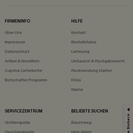
FIRMENINFO
HILFE
Über Uns
Kontakt
Impressum
Bestellstatus
Datenschutz
Lieferung
Artikel & Kondition
Umtausch & Rückgaberecht
Cupshe Lieferkette
Rücksendung starten
Botschafter Programm
FAQs
Klarna
SERVICEZENTRUM
BELIEBTE SUCHEN
15% ERHALTEN
Größenguide
Bauchweg
15% ohne MBW für E-Mail-Abonnenten.
*Ein Code pro Bestellung. Jeder Code ist einmal gültig.
Geschenkkarte
High-Waist