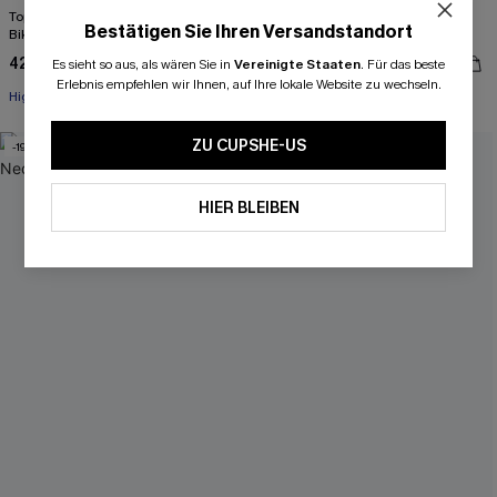
Top mit Bindung vorne & Mittelhohes
U-Bügel Brazilian-Bikini-Set mit
Bestätigen Sie Ihren Versandstandort
Bikini Set mit Raffungen
geometrischem Muster
42,00 €
40,00 €
50,00 €
Es sieht so aus, als wären Sie in
Vereinigte Staaten
.
Für das beste
Erlebnis empfehlen wir Ihnen, auf Ihre lokale Website zu wechseln.
High waist
Miami Swim Week 2026
ZU CUPSHE-US
-19%
HIER BLEIBEN