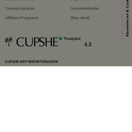
Abonnieren & Code Sichern
Treueprogramm
Sommerkleider
Affiliate Programm
Blau-Weiß
Mit dem Klick auf diese Schaltfläche erklären Sie sich damit einverstanden,
exklusive Werbeaktionen und Updates von Cupshe per E-Mail zu erhalten.
Sie akzeptieren außerdem unsere
Allgemeinen Geschäftsbedingungen
und
Datenschutzbestimmungen
. Sie können sich jederzeit abmelden.
4.3
ABONNIEREN
CUPSHE-APP HERUNTERLADEN
FOLGEN SIE UNS AUF
©2026 CUPSHE DEUTSCHLAND