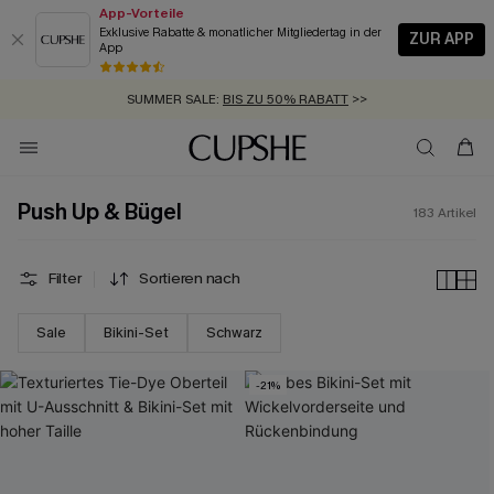
App-Vorteile
Exklusive Rabatte & monatlicher Mitgliedertag in der
ZUR APP
App
GRATIS MASSBAND MIT JEDEM SCHNELLVERSAND-ARTIKEL >>
SUMMER SALE:
BIS ZU 50% RABATT
>>
ZUM NEWSLETTER:
BIS ZU -20% EXTRA ERHALTEN
>>
KOSTENLOSER VERSAND AB 89 €
>>
Push Up & Bügel
183
Artikel
Filter
Sortieren nach
Sale
Bikini-Set
Schwarz
-21%