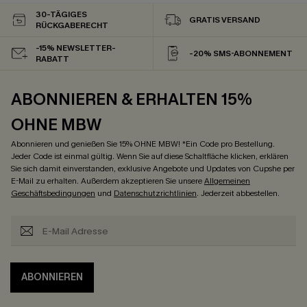
30-TÄGIGES
GRATIS VERSAND
RÜCKGABERECHT
-15% NEWSLETTER-
-20% SMS-ABONNEMENT
RABATT
ABONNIEREN & ERHALTEN 15%
OHNE MBW
Abonnieren und genießen Sie 15% OHNE MBW! *Ein Code pro Bestellung.
Jeder Code ist einmal gültig. Wenn Sie auf diese Schaltfläche klicken, erklären
Sie sich damit einverstanden, exklusive Angebote und Updates von Cupshe per
E-Mail zu erhalten. Außerdem akzeptieren Sie unsere
Allgemeinen
Geschäftsbedingungen
und
Datenschutzrichtlinien
. Jederzeit abbestellen.
ABONNIEREN