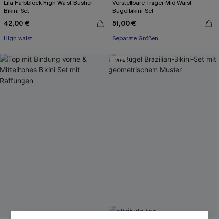
Lila Farbblock High-Waist Bustier-
Verstellbare Träger Mid-Waist
Bikini-Set
Bügelbikini-Set
42,00 €
51,00 €
High waist
Separate Größen
-20%