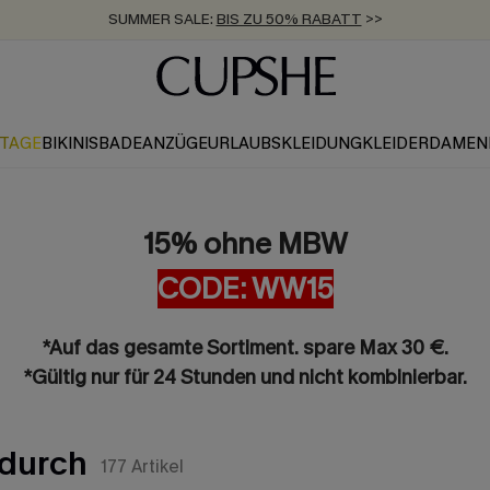
ZUM NEWSLETTER:
BIS ZU -20% EXTRA ERHALTEN
>>
KOSTENLOSER VERSAND AB 89 €
>>
KTAGE
BIKINIS
BADEANZÜGE
URLAUBSKLEIDUNG
KLEIDER
DAMEN
15% ohne MBW
CODE: WW15
*Auf das gesamte Sortiment. spare Max 30 €.
*Gültig nur für 24 Stunden und nicht kombinierbar.
 durch
177
Artikel