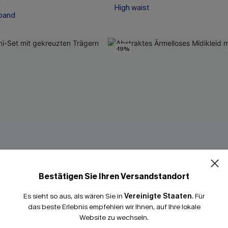
band
High waist
band
-19%
15% E
Bestätigen Sie Ihren Versandstandort
15% ohne MBW fü
Es sieht so aus, als wären Sie in
Vereinigte Staaten
.
Für
*Ein Code pro Bestellung
das beste Erlebnis empfehlen wir Ihnen, auf Ihre lokale
Website zu wechseln.