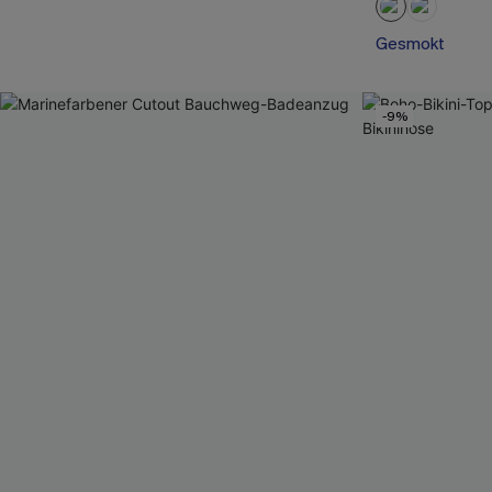
Gesmokt
-9%