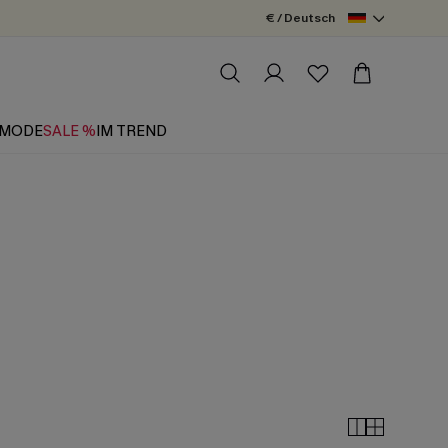
€ / Deutsch
MODE
SALE %
IM TREND