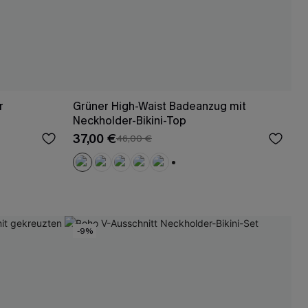
r
Grüner High-Waist Badeanzug mit
Neckholder-Bikini-Top
37,00 €
46,00 €
+1
-9%