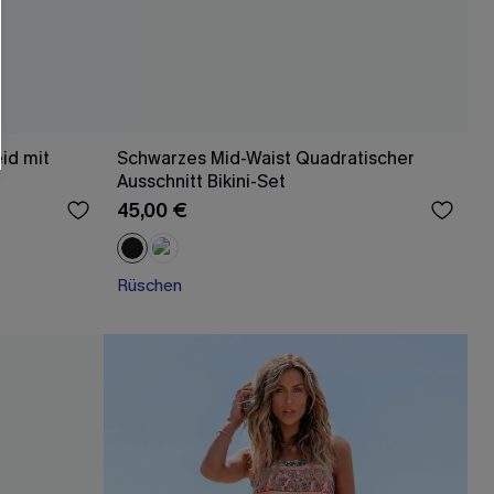
läche erklären Sie sich damit
beaktionen und Updates von Cupshe per E-
eren außerdem unsere
Allgemeinen
atenschutzbestimmungen
. Sie können
id mit
Schwarzes Mid-Waist Quadratischer
ONNIEREN
Ausschnitt Bikini-Set
45,00 €
Rüschen