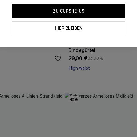
ZU CUPSHE-US
Mit dem Klick auf diese Schaltf
einverstanden, exklusive Wer
Mail zu erhalten. Sie akzepti
HIER BLEIBEN
Geschäftsbedingungen
und
D
sich jederzeit abmelden.
ini-Set mit gekreuzten
Abstraktes Ärmelloses Midikle
AB
Bindegürtel
29,00 €
36,00 €
High waist
-10%