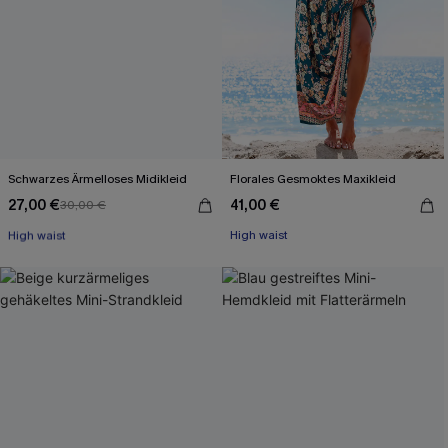
Schwarzes Ärmelloses Midikleid
Florales Gesmoktes Maxikleid
27,00 €
41,00 €
30,00 €
Mit Gratis-Maßband
High waist
High waist
Mit Gratis-Maßband