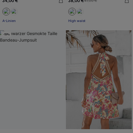
34,00 €
38,00 €
47,00 €
A-Linien
High waist
-19%