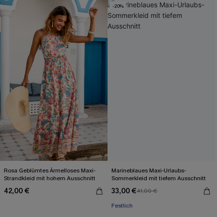
-20%
Rosa Geblümtes Ärmelloses Maxi-
Marineblaues Maxi-Urlaubs-
Strandkleid mit hohem Ausschnitt
Sommerkleid mit tiefem Ausschnitt
42,00 €
33,00 €
41,00 €
Mit Gratis-Maßband
Festlich