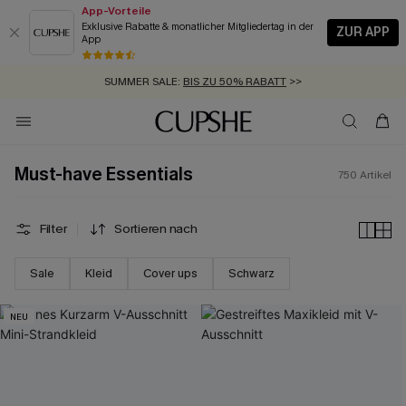
App-Vorteile
Exklusive Rabatte & monatlicher Mitgliedertag in der
ZUR APP
App
GRATIS MASSBAND MIT JEDEM SCHNELLVERSAND-ARTIKEL >>
SUMMER SALE:
BIS ZU 50% RABATT
>>
ZUM NEWSLETTER:
BIS ZU -20% EXTRA ERHALTEN
>>
KOSTENLOSER VERSAND AB 89 €
>>
Must-have Essentials
750
Artikel
Filter
Sortieren nach
Sale
Kleid
Cover ups
Schwarz
NEU