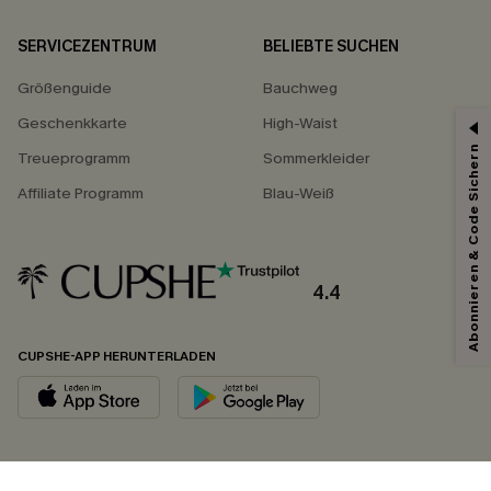
SERVICEZENTRUM
BELIEBTE SUCHEN
Größenguide
Bauchweg
Geschenkkarte
High-Waist
Abonnieren & Code Sichern
Treueprogramm
Sommerkleider
Affiliate Programm
Blau-Weiß
4.4
CUPSHE-APP HERUNTERLADEN
FOLGEN SIE UNS AUF