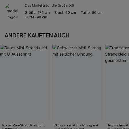
Das Model trägt die Größe:
XS
Größe:
173 cm
Brust:
80 cm
Taille:
60 cm
Hüfte:
90 cm
ANDERE KAUFTEN AUCH
Rotes Mini-Strandkleid mit
Schwarzer Midi-Sarong mit
Tropisches Mi
U-Ausschnitt
seitlicher Bindung
mit gesmokte