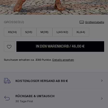
GRÖSSE(EU)
Größentabelle
XS(34)
S(36)
M(38)
L(40/42)
XL(44)
IN DEN WARENKORB
/
46,00 €
Sunchaser erhalten ca.
230
Punkte.
Details ansehen
KOSTENLOSER VERSAND AB 89 €
RÜCKGABE & UMTAUSCH
30 Tage Frist