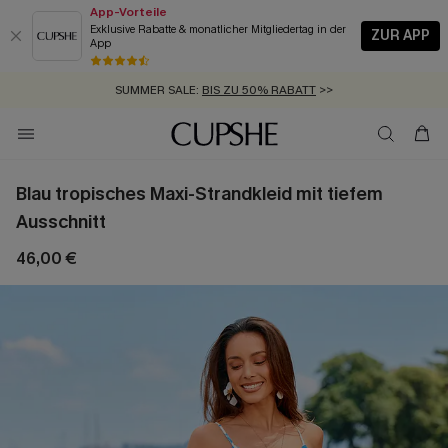
App-Vorteile
Exklusive Rabatte & monatlicher Mitgliedertag in der
ZUR APP
App
GRATIS MASSBAND MIT JEDEM SCHNELLVERSAND-ARTIKEL >>
SUMMER SALE:
BIS ZU 50% RABATT
>>
ZUM NEWSLETTER:
KOSTENLOSER VERSAND AB 89 €
BIS ZU -20% EXTRA ERHALTEN
>>
>>
Blau tropisches Maxi-Strandkleid mit tiefem
Ausschnitt
46,00 €