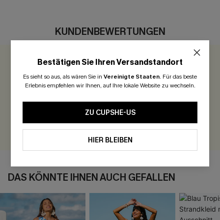
KUNDENBEWERTUNGEN
Bestätigen Sie Ihren Versandstandort
0.0
Es sieht so aus, als wären Sie in
Vereinigte Staaten
.
Für das beste
Erlebnis empfehlen wir Ihnen, auf Ihre lokale Website zu wechseln.
Seien Sie der Erste, der bewertet
300 Punkte für Ihre Bewertung!
ZU CUPSHE-US
BEWERTEN
HIER BLEIBEN
DAS KÖNNTE IHNEN AUCH GEFALLEN