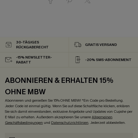
30-TÄGIGES
GRATIS VERSAND
RÜCKGABERECHT
-15% NEWSLETTER-
-20% SMS-ABONNEMENT
RABATT
ABONNIEREN & ERHALTEN 15%
OHNE MBW
Abonnieren und genießen Sie 15% OHNE MBW! *Ein Code pro Bestellung.
Jeder Code ist einmal gültig. Wenn Sie auf diese Schaltfläche klicken, erklären
Sie sich damit einverstanden, exklusive Angebote und Updates von Cupshe per
E-Mail zu erhalten. Außerdem akzeptieren Sie unsere
Allgemeinen
Geschäftsbedingungen
und
Datenschutzrichtlinien
. Jederzeit abbestellen.