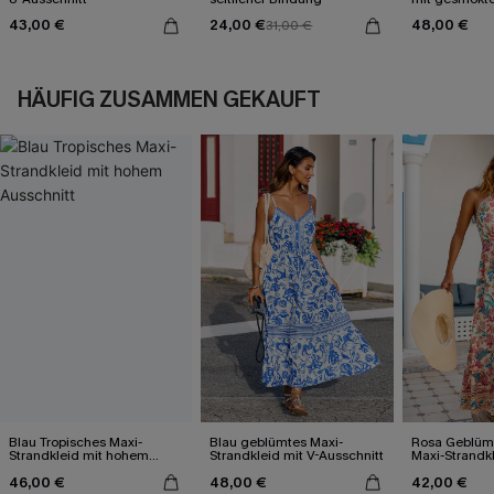
43,00 €
24,00 €
48,00 €
31,00 €
HÄUFIG ZUSAMMEN GEKAUFT
Blau Tropisches Maxi-
Blau geblümtes Maxi-
Rosa Geblümt
Strandkleid mit hohem
Strandkleid mit V-Ausschnitt
Maxi-Strandk
Ausschnitt
Ausschnitt
46,00 €
48,00 €
42,00 €