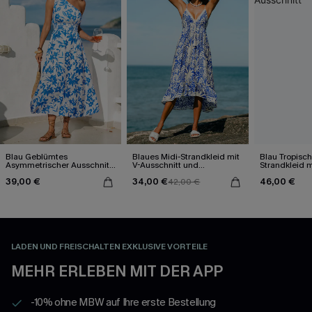
Blau Geblümtes
Blaues Midi-Strandkleid mit
Blau Tropisch
Asymmetrischer Ausschnitt
V-Ausschnitt und
Strandkleid 
Maxi-Strandkleid
Blätterprint
Ausschnitt
39,00 €
34,00 €
46,00 €
42,00 €
LADEN UND FREISCHALTEN EXKLUSIVE VORTEILE
MEHR ERLEBEN MIT DER APP
-10% ohne MBW auf Ihre erste Bestellung