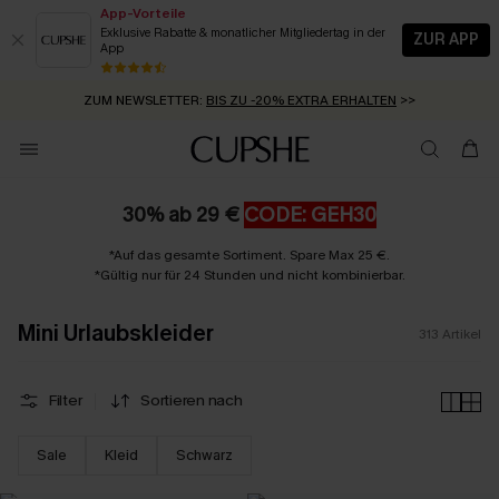
App-Vorteile
Exklusive Rabatte & monatlicher Mitgliedertag in der
ZUR APP
App
GRATIS MASSBAND MIT JEDEM SCHNELLVERSAND-ARTIKEL >>
SUMMER SALE:
BIS ZU 50% RABATT
>>
ZUM NEWSLETTER:
BIS ZU -20% EXTRA ERHALTEN
>>
KOSTENLOSER VERSAND AB 89 €
>>
30% ab 29 €
CODE: GEH30
*Auf das gesamte Sortiment. Spare Max 25 €.
*Gültig nur für 24 Stunden und nicht kombinierbar.
Mini Urlaubskleider
313
Artikel
Filter
Sortieren nach
Sale
Kleid
Schwarz