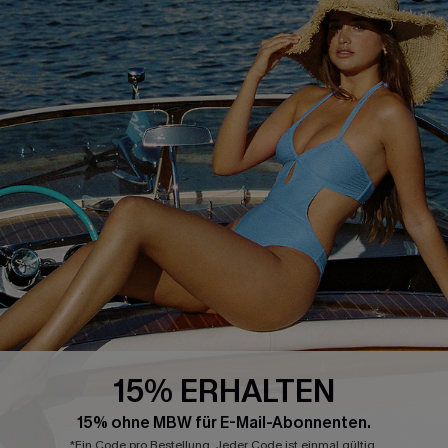
SERVICEZENTRUM
BELIEBTE SUCHEN
Größenguide
Bauchweg
Geschenkkarte
High-Waist
Treueprogramm
Sommerkleider
Affiliate Programm
Blau-Weiß
4.4
CUPSHE-APP HERUNTERLADEN
15% ERHALTEN
FOLGEN SIE UNS AUF
15% ohne MBW für E-Mail-Abonnenten.
*Ein Code pro Bestellung. Jeder Code ist einmal gültig.