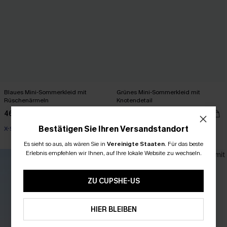
Blaues Mini-Sommerkleid mit
Grünes Mini-Sommerkleid mit
Rüschenärmeln
Knotendetail
46,00 €
38,00 €
Bestätigen Sie Ihren Versandstandort
X-Shape
Es sieht so aus, als wären Sie in
Vereinigte Staaten
.
Für das beste
Erlebnis empfehlen wir Ihnen, auf Ihre lokale Website zu wechseln.
ZU CUPSHE-US
HIER BLEIBEN