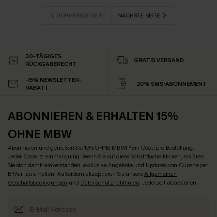
VORHERIGE SEITE
NÄCHSTE SEITE
30-TÄGIGES
GRATIS VERSAND
RÜCKGABERECHT
-15% NEWSLETTER-
-20% SMS-ABONNEMENT
RABATT
ABONNIEREN & ERHALTEN 15%
OHNE MBW
Abonnieren und genießen Sie 15% OHNE MBW! *Ein Code pro Bestellung.
Jeder Code ist einmal gültig. Wenn Sie auf diese Schaltfläche klicken, erklären
Sie sich damit einverstanden, exklusive Angebote und Updates von Cupshe per
E-Mail zu erhalten. Außerdem akzeptieren Sie unsere
Allgemeinen
Geschäftsbedingungen
und
Datenschutzrichtlinien
. Jederzeit abbestellen.