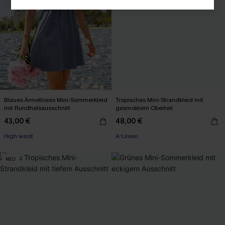
Blaues Ärmelloses Mini-Sommerkleid
Tropisches Mini-Strandkleid mit
mit Rundhalsausschnitt
gesmoktem Oberteil
43,00 €
48,00 €
High waist
A-Linien
NEU