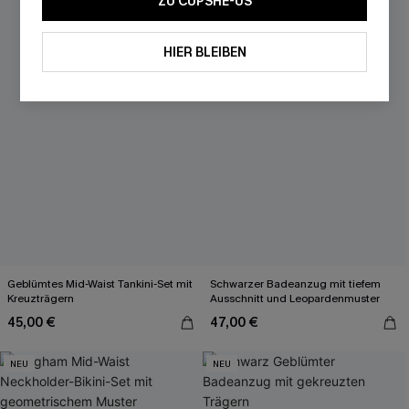
ZU CUPSHE-US
HIER BLEIBEN
Geblümtes Mid-Waist Tankini-Set mit
Schwarzer Badeanzug mit tiefem
Kreuzträgern
Ausschnitt und Leopardenmuster
45,00 €
47,00 €
NEU
NEU