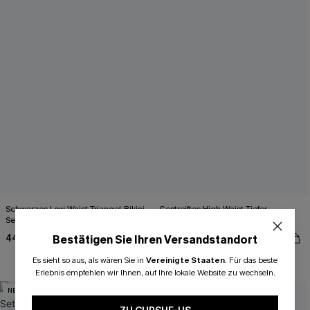
Schwarzes Low-Waist Triangel-Bikini-
Gestreiftes High-Waist Tiefer
Set mit Kontrastdetails
Ausschnitt Bikini-Set
44,00 €
51,00 €
Bestätigen Sie Ihren Versandstandort
High waist
Es sieht so aus, als wären Sie in
Vereinigte Staaten
.
Für das beste
Erlebnis empfehlen wir Ihnen, auf Ihre lokale Website zu wechseln.
NEU
NEU