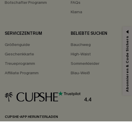
Botschafter Programm
FAQs
Klarna
SERVICEZENTRUM
BELIEBTE SUCHEN
Abonnieren & Code Sichern
Größenguide
Bauchweg
Geschenkkarte
High-Waist
Treueprogramm
Sommerkleider
Affiliate Programm
Blau-Weiß
4.4
CUPSHE-APP HERUNTERLADEN