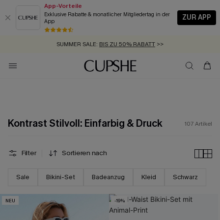
App-Vorteile
Exklusive Rabatte & monatlicher Mitgliedertag in der
ZUR APP
App
GRATIS MASSBAND MIT JEDEM SCHNELLVERSAND-ARTIKEL >>
SUMMER SALE:
BIS ZU 50% RABATT
>>
ZUM NEWSLETTER:
BIS ZU -20% EXTRA ERHALTEN
>>
KOSTENLOSER VERSAND AB 89 €
>>
Kontrast Stilvoll: Einfarbig & Druck
107
Artikel
Filter
Sortieren nach
Sale
Bikini-Set
Badeanzug
Kleid
Schwarz
NEU
-19%