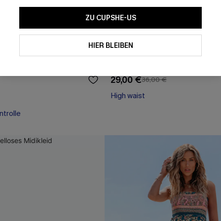
ZU CUPSHE-US
HIER BLEIBEN
 Ausschnitt Magic-
Abstraktes Ärmelloses Midikle
deanzug
Bindegürtel
29,00 €
36,00 €
High waist
trolle