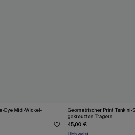
e-Dye Midi-Wickel-
Geometrischer Print Tankini-S
gekreuzten Trägern
45,00 €
High waist