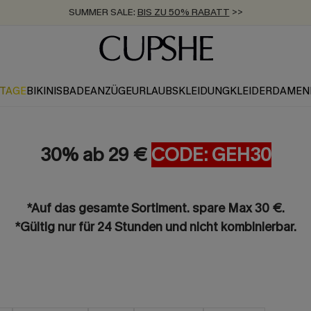
SUMMER SALE:
BIS ZU 50% RABATT
>>
ZUM NEWSLETTER:
KOSTENLOSER VERSAND AB 89 €
BIS ZU -20% EXTRA ERHALTEN
>>
>>
KTAGE
BIKINIS
BADEANZÜGE
URLAUBSKLEIDUNG
KLEIDER
DAMEN
30% ab 29 €
CODE: GEH30
*Auf das gesamte Sortiment. spare Max 30 €.
*Gültig nur für 24 Stunden und nicht kombinierbar.