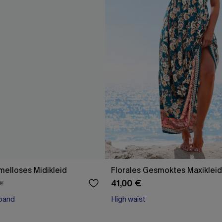
elloses Midikleid
Florales Gesmoktes Maxikleid
41,00 €
 €
band
High waist
band