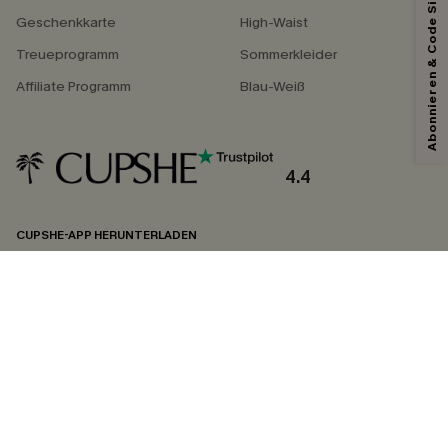
Abonnieren & Code Sichern
*Ein Code pro Bestellung. Jeder Code ist einmal gültig.
Geschenkkarte
High-Waist
Treueprogramm
Sommerkleider
Affiliate Programm
Blau-Weiß
Mit dem Klick auf diese Schaltfläche erklären Sie sich damit einverstanden,
exklusive Werbeaktionen und Updates von Cupshe per E-Mail zu erhalten.
Sie akzeptieren außerdem unsere
Allgemeinen Geschäftsbedingungen
und
Datenschutzbestimmungen
. Sie können sich jederzeit abmelden.
4.4
ABONNIEREN
CUPSHE-APP HERUNTERLADEN
FOLGEN SIE UNS AUF