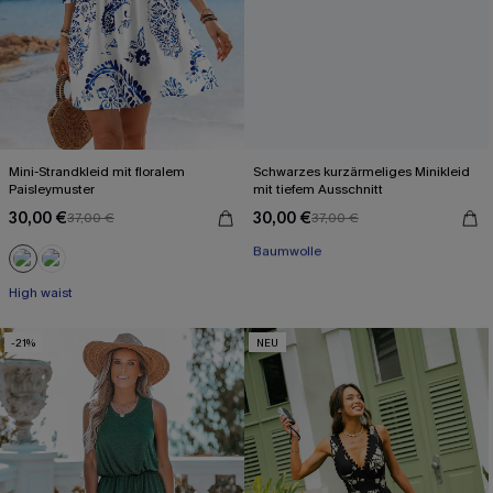
Mini-Strandkleid mit floralem
Schwarzes kurzärmeliges Minikleid
Paisleymuster
mit tiefem Ausschnitt
30,00 €
30,00 €
37,00 €
37,00 €
Mit Gratis-Maßband
Baumwolle
Mit Gratis-Maßband
High waist
-21%
NEU