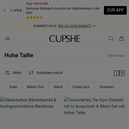
App-Vorteile
Exklusive Rabatte & monatlicher Mitgliedertag in der
ZUR APP
App
GRATIS MASSBAND MIT JEDEM SCHNELLVERSAND-ARTIKEL >>
SUMMER SALE:
BIS ZU 50% RABATT
>>
ZUM NEWSLETTER:
BIS ZU -20% EXTRA ERHALTEN
>>
KOSTENLOSER VERSAND AB 89 €
>>
Hohe Taille
287
Artikel
Filter
Sortieren nach
Sale
Bikini-Set
Kleid
Cover ups
Schwarz