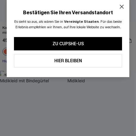
Bestätigen Sie Ihren Versandstandort
Es sieht so aus, als wären Sie in
Vereinigte Staaten
.
Für das beste
Erlebnis empfehlen wir Ihnen, auf Ihre lokale Website zu wechseln.
Korallenrotes High-Waist Bikini-Set
Geometrischer Print Tankini-Set mit
mit Schnürung hinten
gekreuzten Trägern
45,00 €
45,00 €
ZU CUPSHE-US
High waist
HIER BLEIBEN
High waist
-19%
-10%