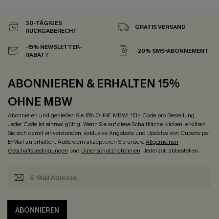
30-TÄGIGES
GRATIS VERSAND
RÜCKGABERECHT
-15% NEWSLETTER-
-20% SMS-ABONNEMENT
RABATT
ABONNIEREN & ERHALTEN 15%
OHNE MBW
Abonnieren und genießen Sie 15% OHNE MBW! *Ein Code pro Bestellung.
Jeder Code ist einmal gültig. Wenn Sie auf diese Schaltfläche klicken, erklären
Sie sich damit einverstanden, exklusive Angebote und Updates von Cupshe per
E-Mail zu erhalten. Außerdem akzeptieren Sie unsere
Allgemeinen
Geschäftsbedingungen
und
Datenschutzrichtlinien
. Jederzeit abbestellen.
ABONNIEREN