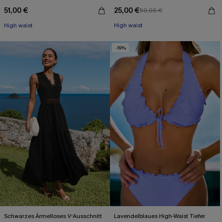
51,00 €
25,00 €
50,00 €
Mit Gratis-Maßband
High waist
High waist
Mit Gratis-Maßband
-19%
Schwarzes Ärmelloses V-Ausschnitt
Lavendelblaues High-Waist Tiefer