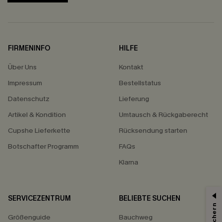
FIRMENINFO
HILFE
Über Uns
Kontakt
Impressum
Bestellstatus
Datenschutz
Lieferung
Artikel & Kondition
Umtausch & Rückgaberecht
Cupshe Lieferkette
Rücksendung starten
Botschafter Programm
FAQs
Klarna
SERVICEZENTRUM
BELIEBTE SUCHEN
15% ERHALTEN
Größenguide
Bauchweg
15% ohne MBW für E-Mail-Abonnenten.