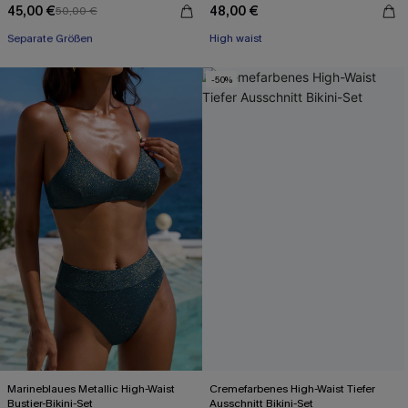
45,00 €
48,00 €
50,00 €
Mit Gratis-Maßband
Separate Größen
High waist
Mit Gratis-Maßband
-50%
Marineblaues Metallic High-Waist
Cremefarbenes High-Waist Tiefer
Bustier-Bikini-Set
Ausschnitt Bikini-Set