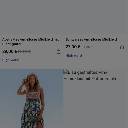
Abstraktes Ärmelloses Midikleid mit
Schwarzes Ärmelloses Midikleid
Bindegürtel
27,00 €
30,00 €
Mit Gratis-Maßband
29,00 €
36,00 €
High waist
High waist
Mit Gratis-Maßband