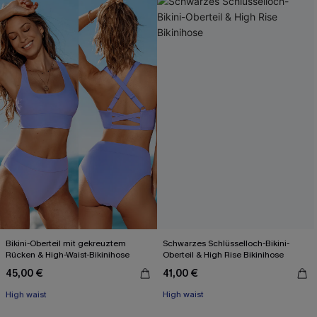
Bikini-Oberteil mit gekreuztem
Schwarzes Schlüsselloch-Bikini-
Rücken & High-Waist-Bikinihose
Oberteil & High Rise Bikinihose
45,00 €
41,00 €
Mit Gratis-Maßband
High waist
High waist
Mit Gratis-Maßband