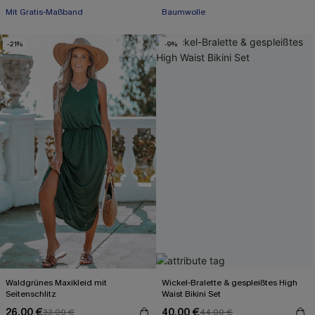
Mit Gratis-Maßband
Baumwolle
Separate Größen
-21%
-9%
Mit Gratis-Maßband
Waldgrünes Maxikleid mit
Wickel-Bralette & gespleißtes High
Seitenschlitz
Waist Bikini Set
26,00 €
40,00 €
33,00 €
44,00 €