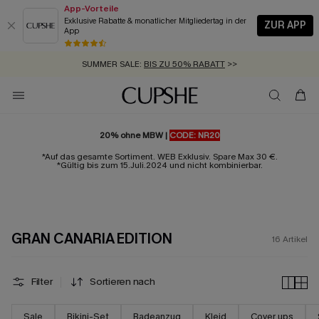
App-Vorteile
Exklusive Rabatte & monatlicher Mitgliedertag in der
ZUR APP
App
GRATIS MASSBAND MIT JEDEM SCHNELLVERSAND-ARTIKEL >>
SUMMER SALE:
BIS ZU 50% RABATT
>>
ZUM NEWSLETTER:
KOSTENLOSER VERSAND AB 89 €
BIS ZU -20% EXTRA ERHALTEN
>>
>>
20% ohne MBW |
CODE: NR20
*Auf das gesamte Sortiment. WEB Exklusiv. Spare Max 30 €.
*Gültig bis zum 15.Juli.2024 und nicht kombinierbar.
GRAN CANARIA EDITION
16
Artikel
Filter
Sortieren nach
Sale
Bikini-Set
Badeanzug
Kleid
Cover ups