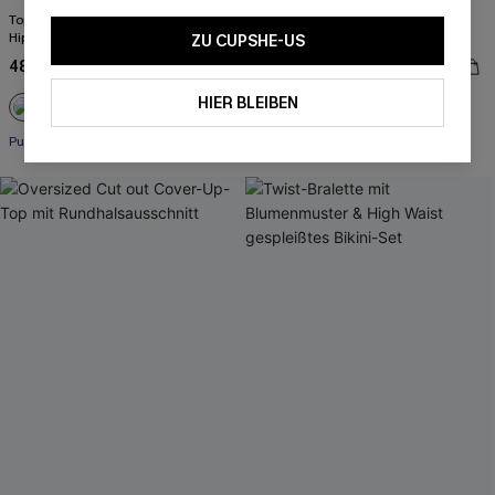
Top mit gekreuztem Rücken &
Blaues Jersey-Minikleid mit kurzen
Hipster-Bikini-Set
Ärmeln
ZU CUPSHE-US
48,00 €
29,00 €
HIER BLEIBEN
Push up
Rüschen