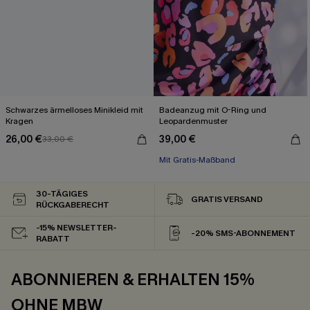
Schwarzes ärmelloses Minikleid mit
Badeanzug mit O-Ring und
Kragen
Leopardenmuster
26,00 €
39,00 €
33,00 €
Mit Gratis-Maßband
Bauch Kontrolle
Mit Gratis-Maßband
30-TÄGIGES
GRATIS VERSAND
RÜCKGABERECHT
-15% NEWSLETTER-
-20% SMS-ABONNEMENT
RABATT
ABONNIEREN & ERHALTEN 15%
OHNE MBW