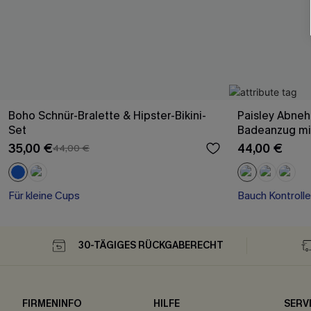
Boho Schnür-Bralette & Hipster-Bikini-
Paisley Abne
Set
Badeanzug mit
35,00 €
44,00 €
44,00 €
Für kleine Cups
Bauch Kontrolle
30-TÄGIGES RÜCKGABERECHT
FIRMENINFO
HILFE
SERV