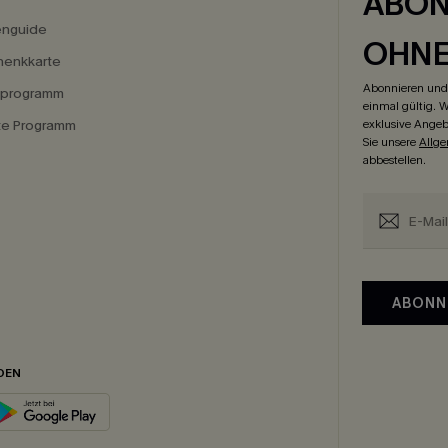
ABON
enguide
OHN
enkkarte
Abonnieren und 
eprogramm
einmal gültig. W
ate Programm
exklusive Angeb
Sie unsere
Allg
abbestellen.
ABONN
DEN