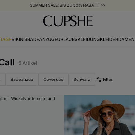
SUMMER SALE:
BIS ZU 50% RABATT
>>
ZUM NEWSLETTER:
KOSTENLOSER VERSAND AB 89 €
BIS ZU -20% EXTRA ERHALTEN
>>
>>
KTAGE
BIKINIS
BADEANZÜGE
URLAUBSKLEIDUNG
KLEIDER
DAMEN
Call
6
Artikel
t
Badeanzug
Cover ups
Schwarz
Filter