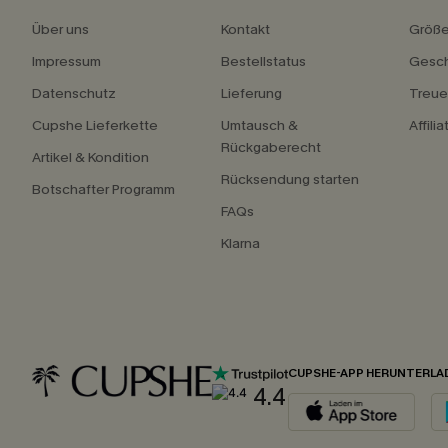
Über uns
Kontakt
Größ
Impressum
Bestellstatus
Gesch
Datenschutz
Lieferung
Treu
Cupshe Lieferkette
Umtausch &
Affili
Rückgaberecht
Artikel & Kondition
Rücksendung starten
Botschafter Programm
FAQs
Klarna
CUPSHE-APP HERUNTERLA
4.4