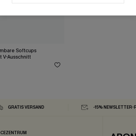
hmbare Softcups
 V-Ausschnitt
GRATIS VERSAND
-15% NEWSLETTER-
ICEZENTRUM