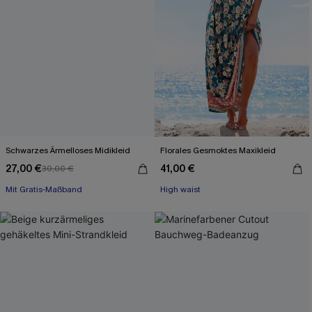
Schwarzes Ärmelloses Midikleid
Florales Gesmoktes Maxikleid
27,00 €
41,00 €
30,00 €
Mit Gratis-Maßband
High waist
High waist
Mit Gratis-Maßband