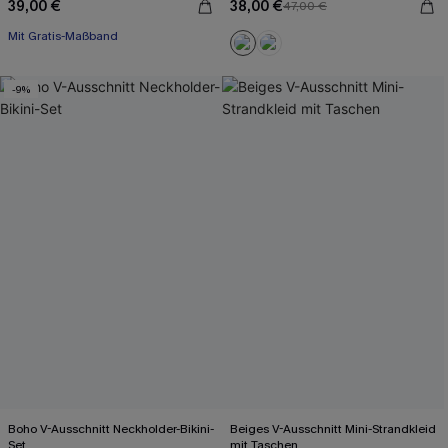
39,00 €
38,00 €
47,00 €
Mit Gratis-Maßband
Gesmokt
Mit Gratis-Maßband
-9%
Boho V-Ausschnitt Neckholder-Bikini-
Beiges V-Ausschnitt Mini-Strandkleid
Set
mit Taschen