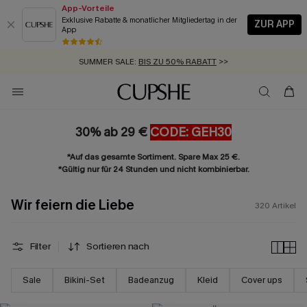
App-Vorteile
Exklusive Rabatte & monatlicher Mitgliedertag in der
ZUR APP
App
GRATIS MASSBAND MIT JEDEM SCHNELLVERSAND-ARTIKEL >>
SUMMER SALE:
BIS ZU 50% RABATT
>>
ZUM NEWSLETTER:
BIS ZU -20% EXTRA ERHALTEN
>>
KOSTENLOSER VERSAND AB 89 €
>>
30% ab 29 €
CODE: GEH30
*Auf das gesamte Sortiment. Spare Max 25 €.
*Gültig nur für 24 Stunden und nicht kombinierbar.
Wir feiern die Liebe
320
Artikel
Filter
Sortieren nach
Sale
Bikini-Set
Badeanzug
Kleid
Cover ups