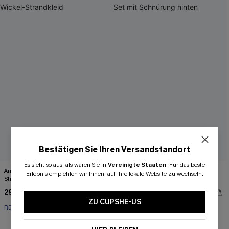
Bestätigen Sie Ihren Versandstandort
Es sieht so aus, als wären Sie in
Vereinigte Staaten
.
Für das beste
Ärmelloses Tie-Dye Midi-Wickel-
Korallenrotes High-Waist Bikini-Set
Erlebnis empfehlen wir Ihnen, auf Ihre lokale Website zu wechseln.
Strandkleid
mit Schnürung hinten
29,00 €
45,00 €
ZU CUPSHE-US
Rüschen
High waist