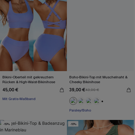
Bikini-Oberteil mit gekreuztem
Boho-Bikini-Top mit Muschelnaht &
Rücken & High-Waist-Bikinihose
Cheeky Bikinihose
45,00 €
39,00 €
43,00 €
Mit Gratis-Maßband
High waist
Mit Gratis-Maßband
+1
Paisley/Boho
-19%
-10%