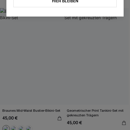
HIER BLEIBEN
Braunes Mid-Waist Bustier-Bikini-Set
Geometrischer Print Tankini-Set mit
gekreuzten Trägern
45,00 €
45,00 €