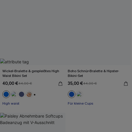
Wickel-Bralette & gespleißtes High
Boho Schnür-Bralette & Hipster-
Waist Bikini Set
Bikini-Set
40,00 €
35,00 €
44,00 €
44,00 €
+2
High waist
Für kleine Cups