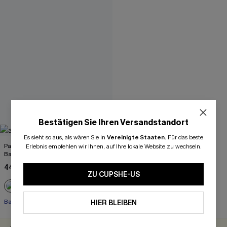
Bestätigen Sie Ihren Versandstandort
Es sieht so aus, als wären Sie in
Vereinigte Staaten
.
Für das beste
Paisley Abnehmbare Softcups
Erlebnis empfehlen wir Ihnen, auf Ihre lokale Website zu wechseln.
Badeanzug mit V-Ausschnitt
44,00 €
ZU CUPSHE-US
Bauch Kontrolle
HIER BLEIBEN
30-TÄGIGES