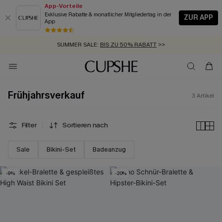
App-Vorteile
Exklusive Rabatte & monatlicher Mitgliedertag in der
ZUR APP
App
GRATIS MASSBAND MIT JEDEM SCHNELLVERSAND-ARTIKEL >>
SUMMER SALE:
BIS ZU 50% RABATT
>>
ZUM NEWSLETTER:
KOSTENLOSER VERSAND AB 89 €
BIS ZU -20% EXTRA ERHALTEN
>>
>>
Frühjahrsverkauf
3
Artikel
Filter
Sortieren nach
Sale
Bikini-Set
Badeanzug
-9%
-20%