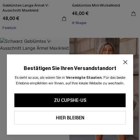
Geblümtes Lange Ärmel V-
Geblümtes Mini-Wickelkleid
Ausschnitt Maxikleid
46,00 €
48,00 €
X-Shape
Festlich
Bestätigen Sie Ihren Versandstandort
Es sieht so aus, als wären Sie in
Vereinigte Staaten
.
Für das beste
Erlebnis empfehlen wir Ihnen, auf Ihre lokale Website zu wechseln.
ZU CUPSHE-US
HIER BLEIBEN