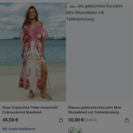
-19%
Rosa Tropisches Tiefer Ausschnitt
Blaues geblümtes Kurzarm Mini-
Dolmanärmel Maxikleid
Wickelkleid mit Taillenbindung
46,00 €
30,00 €
37,00 €
Mit Gratis-Maßband
X-Shape