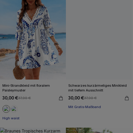
Mini-Strandkleid mit floralem
Schwarzes kurzärmeliges Minikleid
Paisleymuster
mit tiefem Ausschnitt
30,00 €
30,00 €
37,00 €
37,00 €
Mit Gratis-Maßband
Baumwolle
Mit Gratis-Maßband
High waist