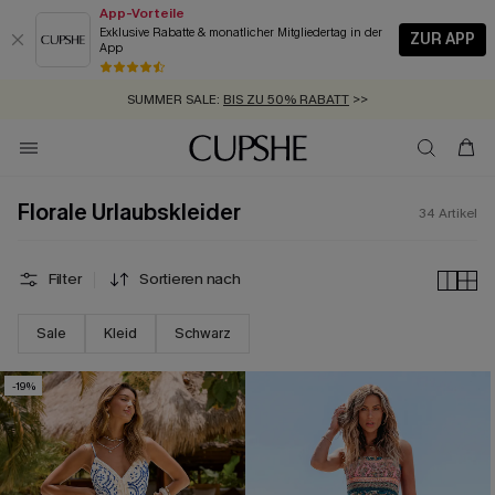
App-Vorteile
Exklusive Rabatte & monatlicher Mitgliedertag in der
ZUR APP
App
GRATIS MASSBAND MIT JEDEM SCHNELLVERSAND-ARTIKEL >>
SUMMER SALE:
BIS ZU 50% RABATT
>>
ZUM NEWSLETTER:
KOSTENLOSER VERSAND AB 89 €
BIS ZU -20% EXTRA ERHALTEN
>>
>>
Florale Urlaubskleider
34
Artikel
Filter
Sortieren nach
Sale
Kleid
Schwarz
-19%