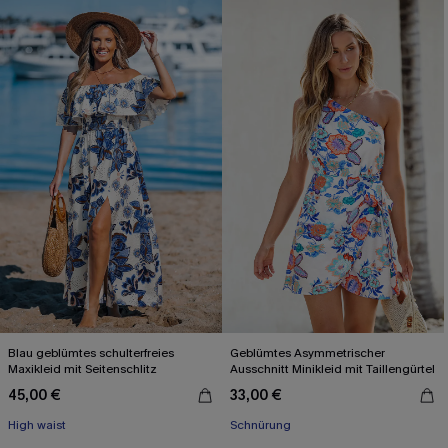
Blau geblümtes schulterfreies
Geblümtes Asymmetrischer
Maxikleid mit Seitenschlitz
Ausschnitt Minikleid mit Taillengürtel
45,00 €
33,00 €
High waist
Schnürung