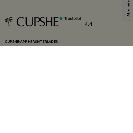
4.4
CUPSHE-APP HERUNTERLADEN
FOLGEN SIE UNS AUF
©2026 CUPSHE DEUTSCHLAND
Datenschutz
&
AGB
&
Zugänglichkeitserklärung
Cookie-Einstellungen