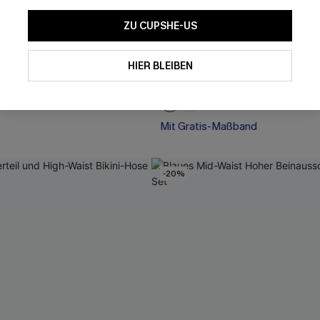
ZU CUPSHE-US
ewebtes Mini Cover-Up-
Korallenfarbenes Geformte 
Triangel-Bikini-Set
HIER BLEIBEN
38,00 €
 €
47,00 €
Mit Gratis-Maßband
-20%