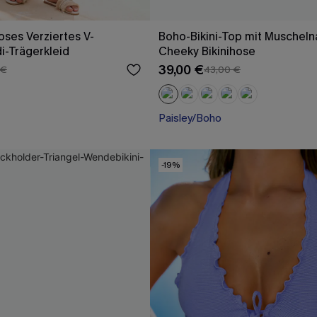
oses Verziertes V-
Boho-Bikini-Top mit Muscheln
di-Trägerkleid
Cheeky Bikinihose
39,00 €
 €
43,00 €
Paisley/Boho
-19%