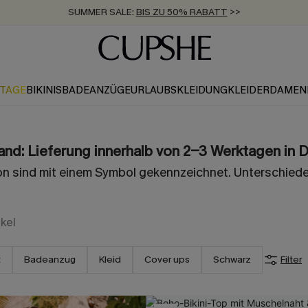
SUMMER SALE:
BIS ZU 50% RABATT
>>
ZUM NEWSLETTER:
KOSTENLOSER VERSAND AB 89 €
BIS ZU -20% EXTRA ERHALTEN
>>
>>
KTAGE
BIKINIS
BADEANZÜGE
URLAUBSKLEIDUNG
KLEIDER
DAMEN
and: Lieferung innerhalb von 2-3 Werktagen in 
ion sind mit einem Symbol gekennzeichnet. Unterschiede
ikel
t
Badeanzug
Kleid
Cover ups
Schwarz
Filter