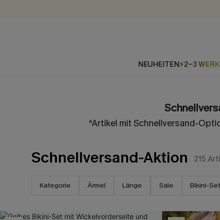
NEUHEITEN
⚡2-3 WER
Schnellvers
*Artikel mit Schnellversand-Opt
Schnellversand-Aktion
215
Art
Kategorie
Ärmel
Länge
Sale
Bikini-Se