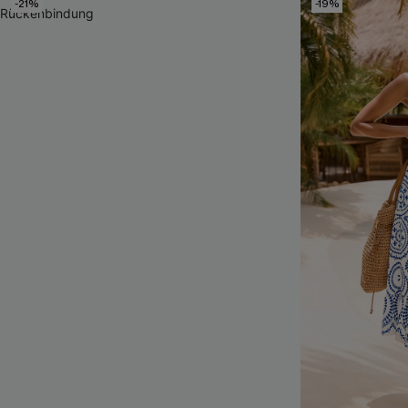
-21%
-19%