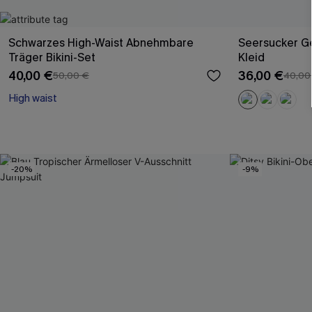
Schwarzes High-Waist Abnehmbare
Seersucker G
Träger Bikini-Set
Kleid
40,00 €
36,00 €
50,00 €
40,00
High waist
-20%
-9%