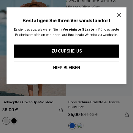
-20%
Mit Gratis-Maßband
Bestätigen Sie Ihren Versandstandort
Es sieht so aus, als wären Sie in
Vereinigte Staaten
.
Für das beste
Erlebnis empfehlen wir Ihnen, auf Ihre lokale Website zu wechseln.
ZU CUPSHE-US
HIER BLEIBEN
Geknöpftes Cover-Up-Midikleid
Boho Schnür-Bralette & Hipster-
Bikini-Set
38,00 €
35,00 €
44,00 €