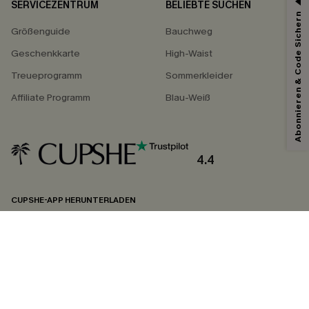
SERVICEZENTRUM
BELIEBTE SUCHEN
Abonnieren & Code Sichern
Größenguide
Bauchweg
Geschenkkarte
High-Waist
Treueprogramm
Sommerkleider
Affiliate Programm
Blau-Weiß
4.4
CUPSHE-APP HERUNTERLADEN
FOLGEN SIE UNS AUF