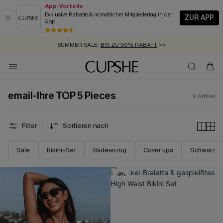
App-Vorteile
Exklusive Rabatte & monatlicher Mitgliedertag in der
ZUR APP
App
GRATIS MASSBAND MIT JEDEM SCHNELLVERSAND-ARTIKEL >>
SUMMER SALE:
BIS ZU 50% RABATT
>>
ZUM NEWSLETTER:
KOSTENLOSER VERSAND AB 89 €
BIS ZU -20% EXTRA ERHALTEN
>>
>>
email-Ihre TOP 5 Pieces
9
Artikel
Filter
Sortieren nach
Sale
Bikini-Set
Badeanzug
Cover ups
Schwarz
-9%