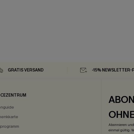
GRATIS VERSAND
-15% NEWSLETTER-
ICEZENTRUM
ABON
enguide
OHN
enkkarte
Abonnieren und 
eprogramm
einmal gültig. W