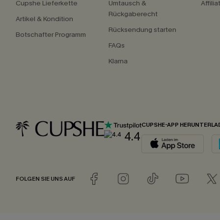
Cupshe Lieferkette
Umtausch &
Affili
Rückgaberecht
Artikel & Kondition
Rücksendung starten
Botschafter Programm
FAQs
Klarna
CUPSHE-APP HERUNTERLA
4.4
FOLGEN SIE UNS AUF