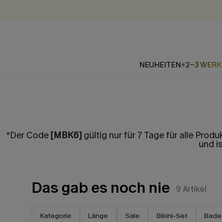
NEUHEITEN
⚡2-3 WER
*Der Code
[MBK6]
gültig nur für 7 Tage für alle Prod
und i
Das gab es noch nie
9
Artikel
Kategorie
Länge
Sale
Bikini-Set
Bade