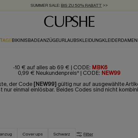
SUMMER SALE:
BIS ZU 50% RABATT
>>
ZUM NEWSLETTER:
KOSTENLOSER VERSAND AB 89 €
BIS ZU -20% EXTRA ERHALTEN
>>
>>
KTAGE
BIKINIS
BADEANZÜGE
URLAUBSKLEIDUNG
KLEIDER
DAMEN
-10 € auf alles ab 69 € | CODE:
MBK6
BEST5
0,99 € Neukundenpreis* | CODE:
NEW99
ukte, der Code
[NEW99]
gültig nur auf ausgewählte Artik
st nur einmal einlösbar. Beides Codes sind nicht kombini
anzug
Cover ups
Schwarz
Filter