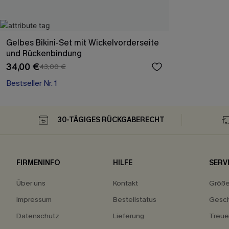
Gelbes Bikini-Set mit Wickelvorderseite
und Rückenbindung
34,00 €
43,00 €
Bestseller Nr. 1
30-TÄGIGES RÜCKGABERECHT
FIRMENINFO
HILFE
SERV
Über uns
Kontakt
Größ
Impressum
Bestellstatus
Gesch
Datenschutz
Lieferung
Treu