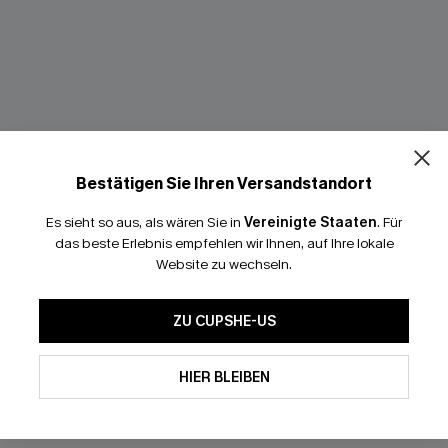
Bestätigen Sie Ihren Versandstandort
Es sieht so aus, als wären Sie in
Vereinigte Staaten
.
Für
das beste Erlebnis empfehlen wir Ihnen, auf Ihre lokale
Website zu wechseln.
alette & Hipster-Bikini-
Paisley Abnehmbare Softcup
ZU CUPSHE-US
Badeanzug mit V-Ausschnitt
44,00 €
 €
HIER BLEIBEN
Bauch Kontrolle