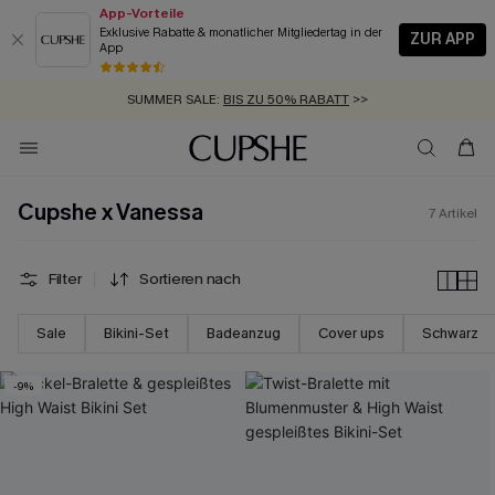
App-Vorteile
Exklusive Rabatte & monatlicher Mitgliedertag in der
ZUR APP
App
GRATIS MASSBAND MIT JEDEM SCHNELLVERSAND-ARTIKEL >>
SUMMER SALE:
BIS ZU 50% RABATT
>>
ZUM NEWSLETTER:
KOSTENLOSER VERSAND AB 89 €
BIS ZU -20% EXTRA ERHALTEN
>>
>>
Cupshe x Vanessa
7
Artikel
Filter
Sortieren nach
Sale
Bikini-Set
Badeanzug
Cover ups
Schwarz
-9%