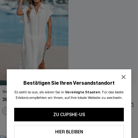
Bestätigen Sie Ihren Versandstandort
Geknöpftes Cover-Up-Midikleid
Boho Schnür-Bralette & Hipster-
Es sieht so aus, als wären Sie in
Vereinigte Staaten
.
Für das beste
Bikini-Set
Erlebnis empfehlen wir Ihnen, auf Ihre lokale Website zu wechseln.
38,00 €
35,00 €
44,00 €
ZU CUPSHE-US
Für kleine Cups
HIER BLEIBEN