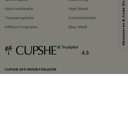
Abonnieren & Code Sichern
Geschenkkarte
High-Waist
Treueprogramm
Sommerkleider
Affiliate Programm
Blau-Weiß
4.3
CUPSHE-APP HERUNTERLADEN
FOLGEN SIE UNS AUF