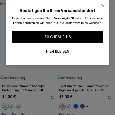
Bestätigen Sie Ihren Versandstandort
Es sieht so aus, als wären Sie in
Vereinigte Staaten
.
Für das beste
Erlebnis empfehlen wir Ihnen, auf Ihre lokale Website zu wechseln.
ZU CUPSHE-US
HIER BLEIBEN
Paisley Abnehmbare Softcups
Twist-Bralette mit Blumenmuster &
Badeanzug mit V-Ausschnitt
High Waist gespleißtes Bikini-Set
44,00 €
45,00 €
+2
Bauch Kontrolle
High waist