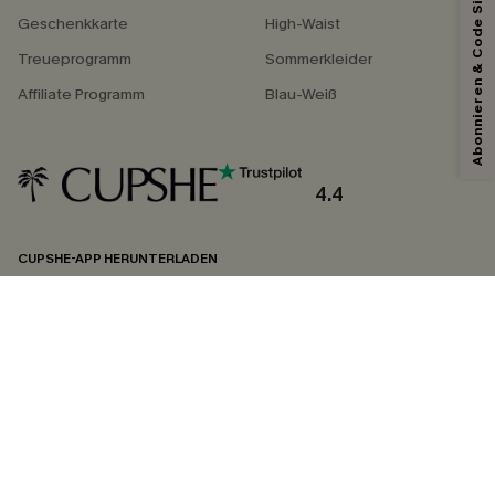
Abonnieren & Code Sichern
Geschenkkarte
High-Waist
Treueprogramm
Sommerkleider
Affiliate Programm
Blau-Weiß
4.4
CUPSHE-APP HERUNTERLADEN
FOLGEN SIE UNS AUF