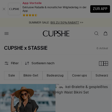
App-Vorteile
Exklusive Rabatte & monatlicher Mitgliedertag in der
ZUR APP
App
GRATIS MASSBAND MIT JEDEM SCHNELLVERSAND-ARTIKEL >>
SUMMER SALE:
BIS ZU 50% RABATT
>>
ZUM NEWSLETTER:
KOSTENLOSER VERSAND AB 89 €
BIS ZU -20% EXTRA ERHALTEN
>>
>>
CUPSHE x STASSIE
6
Artikel
Filter
Sortieren nach
Sale
Bikini-Set
Badeanzug
Cover ups
Schwarz
-9%