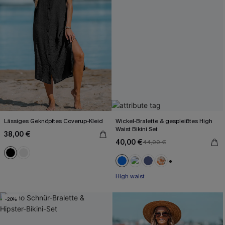
Lässiges Geknöpftes Coverup-Kleid
Wickel-Bralette & gespleißtes High
Waist Bikini Set
38,00 €
40,00 €
44,00 €
+2
High waist
-20%