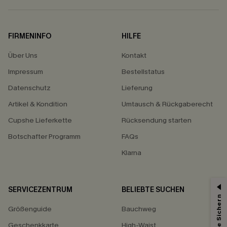
FIRMENINFO
HILFE
Über Uns
Kontakt
Impressum
Bestellstatus
Datenschutz
Lieferung
Artikel & Kondition
Umtausch & Rückgaberecht
Cupshe Lieferkette
Rücksendung starten
Botschafter Programm
FAQs
Klarna
SERVICEZENTRUM
BELIEBTE SUCHEN
15% ERHALTEN
Größenguide
Bauchweg
15% ohne MBW für E-Mail-Abonnenten.
*Ein Code pro Bestellung. Jeder Code ist einmal gültig.
Geschenkkarte
High-Waist