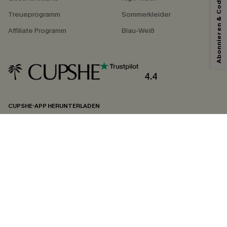
Abonnieren & Code Sichern
Treueprogramm
Sommerkleider
Affiliate Programm
Blau-Weiß
Mit dem Klick auf diese Schaltfläche erklären Sie sich damit einverstanden,
exklusive Werbeaktionen und Updates von Cupshe per E-Mail zu erhalten.
Sie akzeptieren außerdem unsere
Allgemeinen Geschäftsbedingungen
und
Datenschutzbestimmungen
. Sie können sich jederzeit abmelden.
4.4
ABONNIEREN
CUPSHE-APP HERUNTERLADEN
FOLGEN SIE UNS AUF
©2026 CUPSHE DEUTSCHLAND