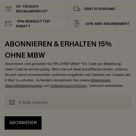
30-TÄGIGES
GRATIS VERSAND
RÜCKGABERECHT
-15% NEWSLETTER-
-20% SMS-ABONNEMENT
RABATT
ABONNIEREN & ERHALTEN 15%
OHNE MBW
Abonnieren und genießen Sie 15% OHNE MBW! *Ein Code pro Bestellung.
Jeder Code ist einmal gültig. Wenn Sie auf diese Schaltfläche klicken, erklären
Sie sich damit einverstanden, exklusive Angebote und Updates von Cupshe per
E-Mail zu erhalten. Außerdem akzeptieren Sie unsere
Allgemeinen
Geschäftsbedingungen
und
Datenschutzrichtlinien
. Jederzeit abbestellen.
ABONNIEREN