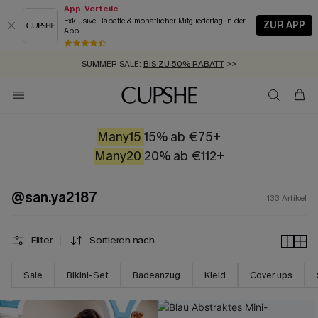
App-Vorteile
Exklusive Rabatte & monatlicher Mitgliedertag in der
ZUR APP
App
GRATIS MASSBAND MIT JEDEM SCHNELLVERSAND-ARTIKEL >>
SUMMER SALE:
BIS ZU 50% RABATT
>>
ZUM NEWSLETTER:
BIS ZU -20% EXTRA ERHALTEN
>>
KOSTENLOSER VERSAND AB 89 €
>>
Many15
15% ab €75+
Many20
20% ab €112+
@san.ya2187
133
Artikel
Filter
Sortieren nach
Sale
Bikini-Set
Badeanzug
Kleid
Cover ups