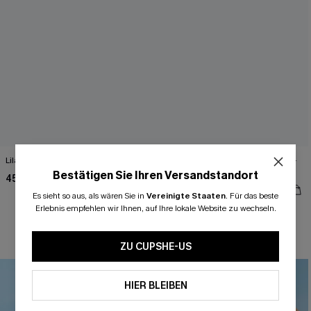
Lila Neckholder-Triangel-Bikini-Set
Beigefarbenes Ärmelloses A-Linien-
Strandkleid
Bestätigen Sie Ihren Versandstandort
45,00 €
32,00 €
Es sieht so aus, als wären Sie in
Vereinigte Staaten
.
Für das beste
Erlebnis empfehlen wir Ihnen, auf Ihre lokale Website zu wechseln.
Gesmokt
ZU CUPSHE-US
-19%
HIER BLEIBEN