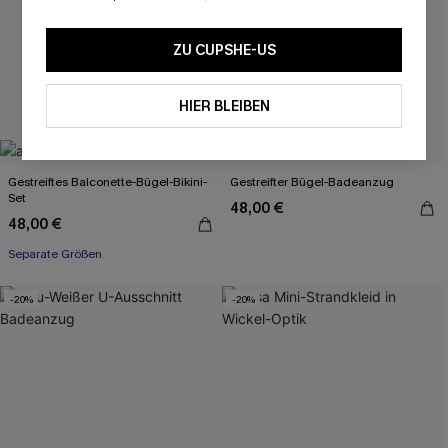
ZU CUPSHE-US
HIER BLEIBEN
Gestreiftes Balconette-Bügel-Bikini-
Gestreifter Bügel-Badeanzug
Set
48,00 €
48,00 €
Separate Größen
-20%
-20%