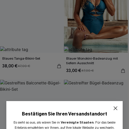
Blaues Tanga-Bikini-Set
Blauer Monokini-Badeanzug mit
tiefem Ausschnitt
38,00 €
47,00 €
33,00 €
47,00 €
Bestätigen Sie Ihren Versandstandort
Es sieht so aus, als wären Sie in
Vereinigte Staaten
.
Für das beste
Erlebnis empfehlen wir Ihnen, auf Ihre lokale Website zu wechseln.