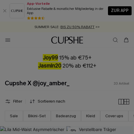
App-Vorteile
Exklusive Rabatte & monatlicher Mitgliedertag in der
ZUR APP
App
GRATIS MASSBAND MIT JEDEM SCHNELLVERSAND-ARTIKEL >>
SUMMER SALE:
BIS ZU 50% RABATT
>>
ZUM NEWSLETTER:
KOSTENLOSER VERSAND AB 89 €
BIS ZU -20% EXTRA ERHALTEN
>>
>>
Joy99
15% ab €75+
Jasmin20
20% ab €112+
Cupshe X @joy_amber_
33
Artikel
Filter
Sortieren nach
Sale
Bikini-Set
Badeanzug
Kleid
Cover ups
-19%