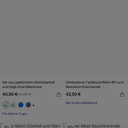
Set aus geblümtem Bikinioberteil
Olivfarbener Farbblock-Bikini-BH und
und High Rise Bikinihose
Standard-Höschenset
40,00 €
42,00 €
44,00 €
Mit Gratis-Maßband
Separate Größen
+2
Für kleine Cups
Mit Gratis-Maßband
-9%
-20%