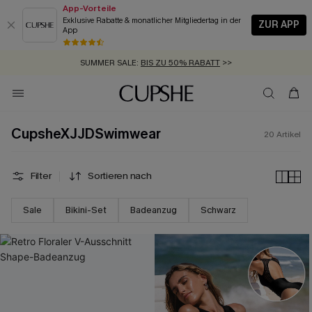
App-Vorteile
Exklusive Rabatte & monatlicher Mitgliedertag in der
ZUR APP
App
GRATIS MASSBAND MIT JEDEM SCHNELLVERSAND-ARTIKEL >>
SUMMER SALE:
BIS ZU 50% RABATT
>>
ZUM NEWSLETTER:
KOSTENLOSER VERSAND AB 89 €
BIS ZU -20% EXTRA ERHALTEN
>>
>>
CupsheXJJDSwimwear
20
Artikel
Filter
Sortieren nach
Sale
Bikini-Set
Badeanzug
Schwarz