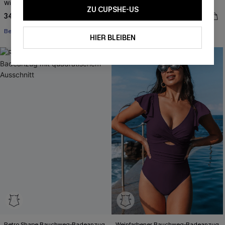
Wickelvorderseite und
Tanga-Bügel-Bikini-Set
ZU CUPSHE-US
Rückenbindung
34,00 €
37,00 €
43,00 €
46,00 €
Bestseller Nr. 1
Bügel
HIER BLEIBEN
-20%
Retro Shape Bauchweg-Badeanzug
Weinfarbener Bauchweg-Badeanzug