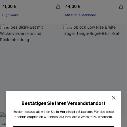
Taille
41,00 €
44,00 €
High waist
Mit Gratis-Maßband
High waist
-21%
-20%
Mit Gratis-Maßband
Bestätigen Sie Ihren Versandstandort
Es sieht so aus, als wären Sie in
Vereinigte Staaten
.
Für das beste
Erlebnis empfehlen wir Ihnen, auf Ihre lokale Website zu wechseln.
Gelbes Bikini-Set mit
Farbblock Low Rise Breite Träger