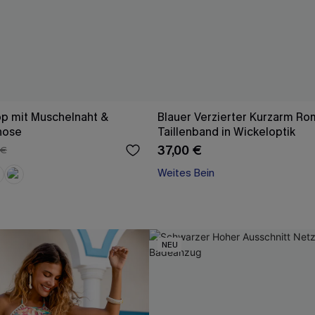
op mit Muschelnaht &
Blauer Verzierter Kurzarm Ro
hose
Taillenband in Wickeloptik
37,00 €
 €
Weites Bein
NEU