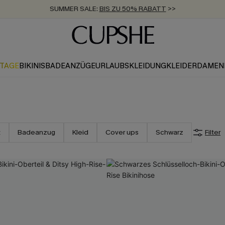
SUMMER SALE:
BIS ZU 50% RABATT
>>
ZUM NEWSLETTER:
KOSTENLOSER VERSAND AB 89 €
BIS ZU -20% EXTRA ERHALTEN
>>
>>
KTAGE
BIKINIS
BADEANZÜGE
URLAUBSKLEIDUNG
KLEIDER
DAMEN
t
Badeanzug
Kleid
Cover ups
Schwarz
Filter