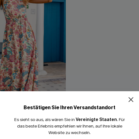
Bestätigen Sie Ihren Versandstandort
Es sieht so aus, als wären Sie in
Vereinigte Staaten
.
Für
es Ärmelloses Maxi-
Schwarzer Hoher Ausschnitt 
das beste Erlebnis empfehlen wir Ihnen, auf Ihre lokale
it hohem Ausschnitt
Bauchweg-Badeanzug
Website zu wechseln.
55,00 €