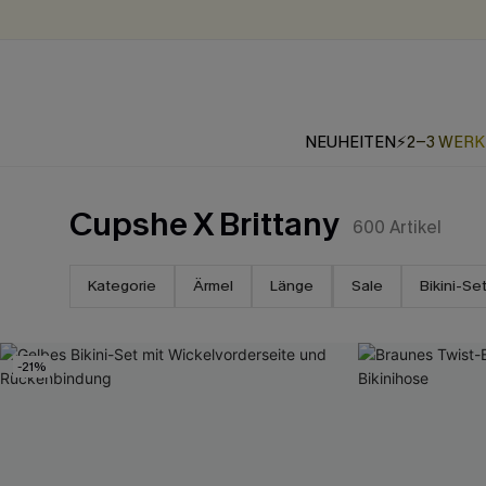
NEUHEITEN
⚡2-3 WER
Cupshe X Brittany
600
Artikel
Kategorie
Ärmel
Länge
Sale
Bikini-Se
-21%