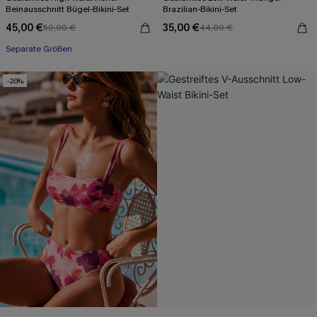
Beinausschnitt Bügel-Bikini-Set
Brazilian-Bikini-Set
45,00 €
35,00 €
50,00 €
44,00 €
Mit Gratis-Maßband
Separate Größen
Mit Gratis-Maßband
-20%