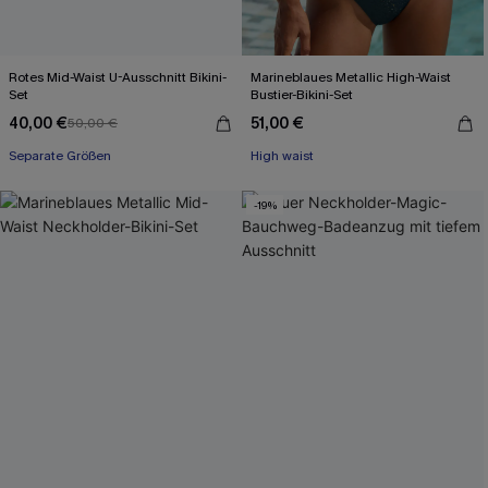
Rotes Mid-Waist U-Ausschnitt Bikini-
Marineblaues Metallic High-Waist
Set
Bustier-Bikini-Set
40,00 €
51,00 €
50,00 €
Mit Gratis-Maßband
Separate Größen
High waist
Mit Gratis-Maßband
-19%