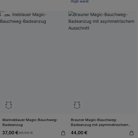
High waist
-20%
Marineblauer Magic-Bauchweg-
Brauner Magic-Bauchweg-
Badeanzug
Badeanzug mit asymmetrischem
Ausschnitt
37,00 €
44,00 €
46,00 €
Mit Gratis-Maßband