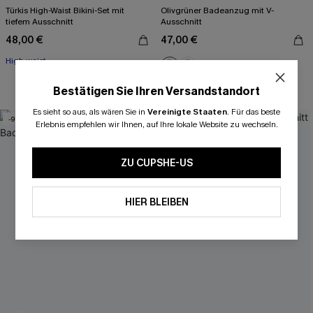
Türkis High-Waist Bikini-Set mit
Olivgrüner Badeanzug mit V-
tiefem Ausschnitt
Ausschnitt
48,00 €
47,00 €
High waist
Bauch Kontrolle
Bestätigen Sie Ihren Versandstandort
Es sieht so aus, als wären Sie in
Vereinigte Staaten
.
Für das beste
-9%
Erlebnis empfehlen wir Ihnen, auf Ihre lokale Website zu wechseln.
ZU CUPSHE-US
HIER BLEIBEN