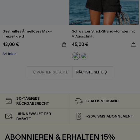
Gestreiftes Ärmelloses Maxi-
Schwarzer Strick-Strand-Romper mit
Freizeitkleid
V-Ausschnitt
43,00 €
45,00 €
A-Linien
VORHERIGE SEITE
NÄCHSTE SEITE
30-TÄGIGES
GRATIS VERSAND
RÜCKGABERECHT
-15% NEWSLETTER-
-20% SMS-ABONNEMENT
RABATT
ABONNIEREN & ERHALTEN 15%