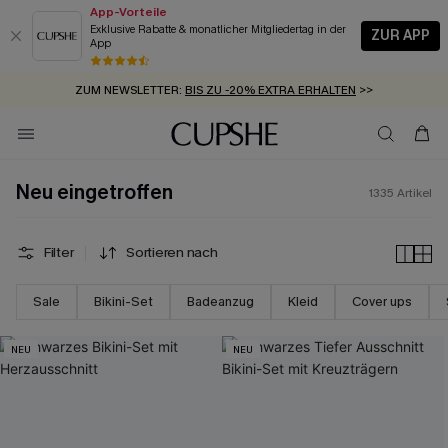
App-Vorteile
Exklusive Rabatte & monatlicher Mitgliedertag in der
ZUR APP
App
GRATIS MASSBAND MIT JEDEM SCHNELLVERSAND-ARTIKEL >>
SUMMER SALE:
BIS ZU 50% RABATT
>>
ZUM NEWSLETTER:
BIS ZU -20% EXTRA ERHALTEN
>>
KOSTENLOSER VERSAND AB 89 €
>>
Neu eingetroffen
1335
Artikel
Filter
Sortieren nach
Sale
Bikini-Set
Badeanzug
Kleid
Cover ups
NEU
NEU