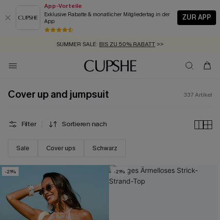
App-Vorteile
Exklusive Rabatte & monatlicher Mitgliedertag in der
ZUR APP
App
GRATIS MASSBAND MIT JEDEM SCHNELLVERSAND-ARTIKEL >>
SUMMER SALE:
BIS ZU 50% RABATT
>>
ZUM NEWSLETTER:
BIS ZU -20% EXTRA ERHALTEN
>>
KOSTENLOSER VERSAND AB 89 €
>>
Cover up and jumpsuit
337
Artikel
Filter
Sortieren nach
Sale
Cover ups
Schwarz
-21%
-21%