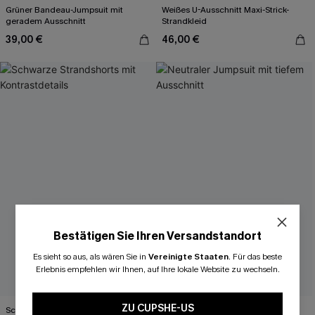
Grüner Bandeau-Jumpsuit mit
Weißes U-Ausschnitt Maxi-Strick-
geradem Ausschnitt
Strandkleid
39,00 €
46,00 €
Bestätigen Sie Ihren Versandstandort
Es sieht so aus, als wären Sie in
Vereinigte Staaten
.
Für das beste
Erlebnis empfehlen wir Ihnen, auf Ihre lokale Website zu wechseln.
ZU CUPSHE-US
Schwarze Strandshorts mit
Neutraler Jumpsuit mit tiefem