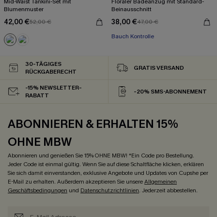
Mid-Waist Tankini-Set mit
Floraler Badeanzug mit Standard-
Blumenmuster
Beinausschnitt
42,00 €
38,00 €
52,00 €
47,00 €
Bauch Kontrolle
30-TÄGIGES
GRATIS VERSAND
RÜCKGABERECHT
-15% NEWSLETTER-
-20% SMS-ABONNEMENT
RABATT
ABONNIEREN & ERHALTEN 15%
OHNE MBW
Abonnieren und genießen Sie 15% OHNE MBW! *Ein Code pro Bestellung.
Jeder Code ist einmal gültig. Wenn Sie auf diese Schaltfläche klicken, erklären
Sie sich damit einverstanden, exklusive Angebote und Updates von Cupshe per
E-Mail zu erhalten. Außerdem akzeptieren Sie unsere
Allgemeinen
Geschäftsbedingungen
und
Datenschutzrichtlinien
. Jederzeit abbestellen.