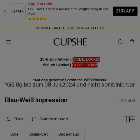
App-Vorteile
Exklusive Rabatte & monatlicher Mitgliedertag in der
ZUR APP
App
GRATIS MASSBAND MIT JEDEM SCHNELLVERSAND-ARTIKEL >>
SUMMER SALE:
BIS ZU 50% RABATT
>>
ZUM NEWSLETTER:
KOSTENLOSER VERSAND AB 89 €
BIS ZU -20% EXTRA ERHALTEN
>>
>>
25 € ab 3 Artikeln |
CODE: LOOK25
15 € ab 1 Artikel |
CODE: LOOK15
*Auf das gesamte Sortiment. WEB Exklusiv.
*Gültig bis zum 08.Juli.2024 und nicht kombinierbar.
Blau-Weiß Impression
10
Artikel
Filter
Sortieren nach
Sale
Bikini-Set
Badeanzug