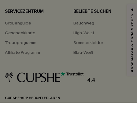
SERVICEZENTRUM
BELIEBTE SUCHEN
Abonnieren & Code Sichern
Größenguide
Bauchweg
Geschenkkarte
High-Waist
Treueprogramm
Sommerkleider
Affiliate Programm
Blau-Weiß
4.4
CUPSHE-APP HERUNTERLADEN
FOLGEN SIE UNS AUF