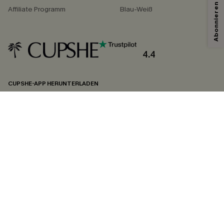
Affiliate Programm
Blau-Weiß
Mit dem Klick auf diese Schaltfläche erklären Sie sich damit einverstanden,
exklusive Werbeaktionen und Updates von Cupshe per E-Mail zu erhalten.
Sie akzeptieren außerdem unsere
Allgemeinen Geschäftsbedingungen
und
Datenschutzbestimmungen
. Sie können sich jederzeit abmelden.
4.4
ABONNIEREN
CUPSHE-APP HERUNTERLADEN
FOLGEN SIE UNS AUF
©2026 CUPSHE DEUTSCHLAND
Datenschutz
&
AGB
&
Zugänglichkeitserklärung