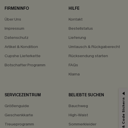
FIRMENINFO
HILFE
Über Uns
Kontakt
Impressum
Bestellstatus
Datenschutz
Lieferung
Artikel & Kondition
Umtausch & Rückgaberecht
Cupshe Lieferkette
Rücksendung starten
Botschafter Programm
FAQs
Klarna
SERVICEZENTRUM
BELIEBTE SUCHEN
15% ERHALTEN
Abonnieren & Code Sichern
Größenguide
Bauchweg
15% ohne MBW für E-Mail-Abonnenten.
Geschenkkarte
High-Waist
*Ein Code pro Bestellung. Jeder Code ist einmal gültig.
Treueprogramm
Sommerkleider