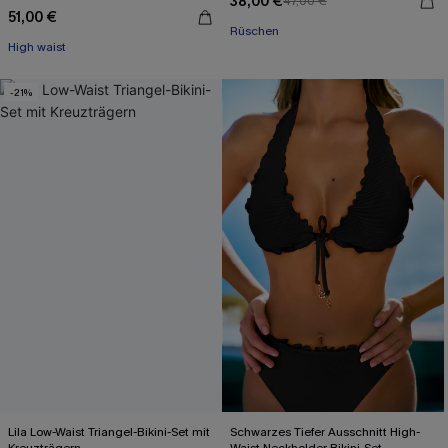
38,00 €
47,00 €
51,00 €
Rüschen
Mit Gratis-Maßband
High waist
-21%
Mit Gratis-Maßband
Lila Low-Waist Triangel-Bikini-Set mit
Schwarzes Tiefer Ausschnitt High-