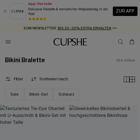
App-Vorteile
Exklusive Rabatte & monatlicher Mitgliedertag in der
ZUR APP
App
GRATIS MASSBAND MIT JEDEM SCHNELLVERSAND-ARTIKEL >>
SUMMER SALE:
BIS ZU 50% RABATT
>>
ZUM NEWSLETTER:
BIS ZU -20% EXTRA ERHALTEN
>>
KOSTENLOSER VERSAND AB 89 €
>>
Bikini Bralette
384
Artikel
Filter
Sortieren nach
Sale
Bikini-Set
Schwarz