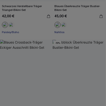
Schwarzes Verstellbare Träger
Blaues Überkreuzte Träger Bustier-
Triangel-Bikini-Set
Bikini-Set
42,00 €
45,00 €
Mit Gratis-Maßband
Mit Gratis-Maßband
Paisley/Boho
Nahtlos
-19%
Mit Gratis-Maßband
Mit Gratis-Maßband