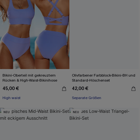
Bikini-Oberteil mit gekreuztem
Olivfarbener Farbblock-Bikini-BH und
Rücken & High-Waist-Bikinihose
Standard-Höschenset
45,00 €
42,00 €
Mit Gratis-Maßband
Mit Gratis-Maßband
High waist
Separate Größen
NEU
NEU
Mit Gratis-Maßband
Mit Gratis-Maßband