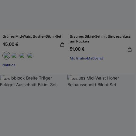
Grünes Mid-Waist Bustier-Bikini-Set
Braunes Bikini-Set mit Bindeschluss
am Rücken
45,00 €
51,00 €
Mit Gratis-Maßband
Mit Gratis-Maßband
Nahtlos
-49%
-20%
Mit Gratis-Maßband