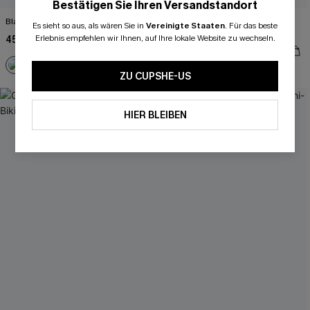
Bestätigen Sie Ihren Versandstandort
Blaues Standard-Waist Bikini-Set
Grünes Breite Träger Bikini-Set mit
Es sieht so aus, als wären Sie in
Vereinigte Staaten
.
Für das beste
tiefem Ausschnitt
Erlebnis empfehlen wir Ihnen, auf Ihre lokale Website zu wechseln.
45,00 €
45,00 €
ZU CUPSHE-US
-20%
HIER BLEIBEN