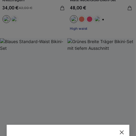
Kreuzträgern
Waist Neckholder-Bikini-Set
34,00 €
48,00 €
43,00 €
+1
High waist