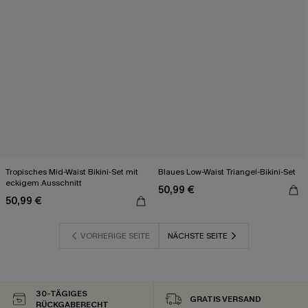
Tropisches Mid-Waist Bikini-Set mit
Blaues Low-Waist Triangel-Bikini-Set
eckigem Ausschnitt
50,99 €
50,99 €
VORHERIGE SEITE
NÄCHSTE SEITE
30-TÄGIGES
GRATIS VERSAND
RÜCKGABERECHT