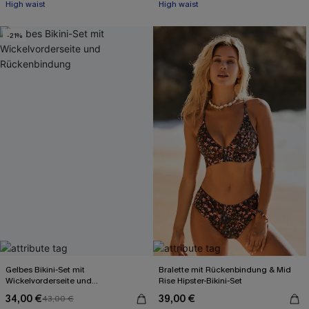
Mit Gratis-Maßband
High waist
High waist
-21%
Mit Gratis-Maßband
Gelbes Bikini-Set mit
Bralette mit Rückenbindung & Mid
Wickelvorderseite und
Rise Hipster-Bikini-Set
Rückenbindung
34,00 €
39,00 €
43,00 €