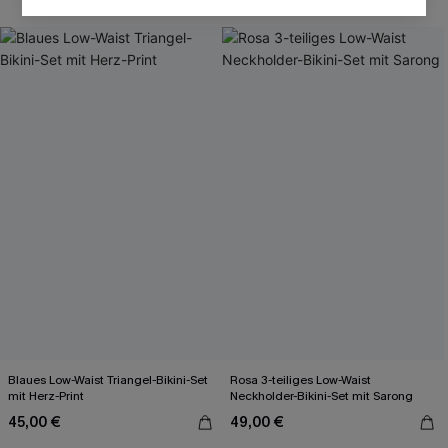
Blaues Low-Waist Triangel-Bikini-Set
Rosa 3-teiliges Low-Waist
mit Herz-Print
Neckholder-Bikini-Set mit Sarong
45,00 €
49,00 €