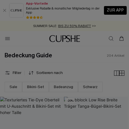
App-Vorteile
Exklusive Rabatte & monatlicher Mitgliedertag in der
ZUR APP
App
GRATIS MASSBAND MIT JEDEM SCHNELLVERSAND-ARTIKEL >>
SUMMER SALE:
BIS ZU 50% RABATT
>>
ZUM NEWSLETTER:
BIS ZU -20% EXTRA ERHALTEN
>>
KOSTENLOSER VERSAND AB 89 €
>>
Bedeckung Guide
204
Artikel
Filter
Sortieren nach
Sale
Bikini-Set
Badeanzug
Schwarz
-20%