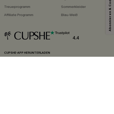
Abonnieren & Code Sichern
*Ein Code pro Bestellung. Jeder Code ist einmal gültig.
Treueprogramm
Sommerkleider
Affiliate Programm
Blau-Weiß
Mit dem Klick auf diese Schaltfläche erklären Sie sich damit einverstanden,
exklusive Werbeaktionen und Updates von Cupshe per E-Mail zu erhalten.
Sie akzeptieren außerdem unsere
Allgemeinen Geschäftsbedingungen
und
Datenschutzbestimmungen
. Sie können sich jederzeit abmelden.
4.4
ABONNIEREN
CUPSHE-APP HERUNTERLADEN
FOLGEN SIE UNS AUF
©2026 CUPSHE DEUTSCHLAND