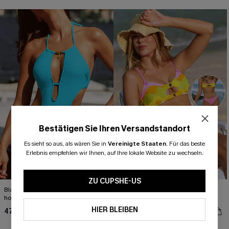
Bestätigen Sie Ihren Versandstandort
Es sieht so aus, als wären Sie in
Vereinigte Staaten
.
Für das beste
Erlebnis empfehlen wir Ihnen, auf Ihre lokale Website zu wechseln.
ZU CUPSHE-US
Blauer Monokini-Badeanzug mit
Abstraktes Low-Waist Bustier-
hohem Ausschnitt
Wendebikini-Set
HIER BLEIBEN
47,00 €
48,00 €
Wendbar