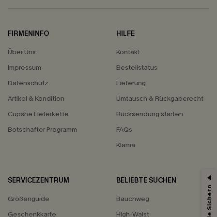
FIRMENINFO
HILFE
Über Uns
Kontakt
Impressum
Bestellstatus
Datenschutz
Lieferung
Artikel & Kondition
Umtausch & Rückgaberecht
Cupshe Lieferkette
Rücksendung starten
Botschafter Programm
FAQs
Klarna
SERVICEZENTRUM
BELIEBTE SUCHEN
15% ERHALTEN
Größenguide
Bauchweg
15% ohne MBW für E-Mail-Abonnenten.
Geschenkkarte
High-Waist