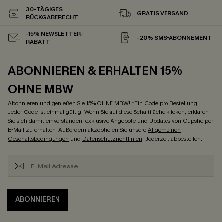
30-TÄGIGES
GRATIS VERSAND
RÜCKGABERECHT
-15% NEWSLETTER-
-20% SMS-ABONNEMENT
RABATT
ABONNIEREN & ERHALTEN 15%
OHNE MBW
Abonnieren und genießen Sie 15% OHNE MBW! *Ein Code pro Bestellung.
Jeder Code ist einmal gültig. Wenn Sie auf diese Schaltfläche klicken, erklären
Sie sich damit einverstanden, exklusive Angebote und Updates von Cupshe per
E-Mail zu erhalten. Außerdem akzeptieren Sie unsere
Allgemeinen
Geschäftsbedingungen
und
Datenschutzrichtlinien
. Jederzeit abbestellen.
ABONNIEREN