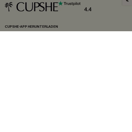
4.4
CUPSHE-APP HERUNTERLADEN
FOLGEN SIE UNS AUF
©2026 CUPSHE DEUTSCHLAND
Datenschutz
&
AGB
&
Zugänglichkeitserklärung
Cookie-Einstellungen