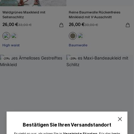
Waldgrünes Maxikleid mit
Reine Baumwolle Rückenfreies
Seitenschlitz
Minikleid mit V-Ausschnitt
26,00 €
26,00 €
33,00 €
33,00 €
High waist
Baumwolle
-21%
-20%
Bestätigen Sie Ihren Versandstandort
Es sieht so aus, als wären Sie in
Vereinigte Staaten
.
Für das beste