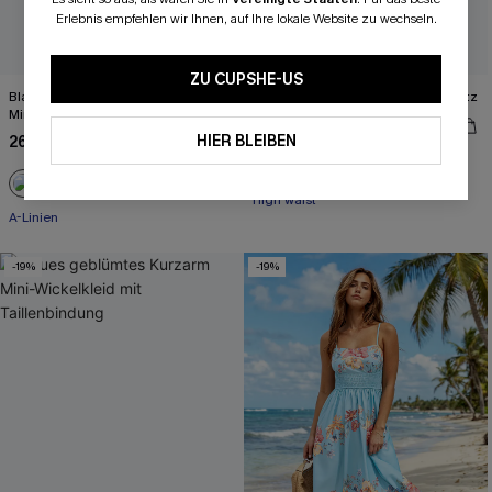
Erlebnis empfehlen wir Ihnen, auf Ihre lokale Website zu wechseln.
ZU CUPSHE-US
Blaues Ärmelloses Gestreiftes
Rotes Maxi-Bandeaukleid mit Schlitz
Minikleid
33,00 €
41,00 €
HIER BLEIBEN
26,00 €
33,00 €
High waist
A-Linien
-19%
-19%