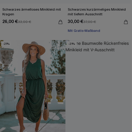
Schwarzes ärmelloses Minikleid mit
Schwarzes kurzärmeliges Minikleid
Kragen
mit tiefem Ausschnitt
26,00 €
30,00 €
33,00 €
37,00 €
Mit Gratis-Maßband
Baumwolle
-21%
-21%
Mit Gratis-Maßband