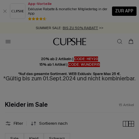
App-Vorteile
Exklusive Rabatte & monatlicher Mitgliedertag in der
ZUR APP
App
GRATIS MASSBAND MIT JEDEM SCHNELLVERSAND-ARTIKEL >>
SUMMER SALE:
BIS ZU 50% RABATT
>>
ZUM NEWSLETTER:
KOSTENLOSER VERSAND AB 89 €
BIS ZU -20% EXTRA ERHALTEN
>>
>>
20% ab 2 Artikeln |
CODE: HEY20
15% ab 1 Artikel |
CODE: WUNDER15
*Auf das gesamte Sortiment. WEB Exklusiv. Spare Max 25 €.
*Gültig bis zum 01.Sept.2024 und nicht kombinierbar.
Kleider im Sale
15
Artikel
Filter
Sortieren nach
Sale
Kleid
Schwarz