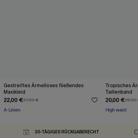
Gestreiftes Ärmelloses fließendes
Tropisches Är
Maxikleid
Taillenband
22,00 €
20,00 €
37,00 €
28,00
A-Linien
High waist
30-TÄGIGES RÜCKGABERECHT