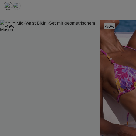
-49%
-50%