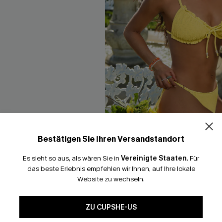
Bestätigen Sie Ihren Versandstandort
Es sieht so aus, als wären Sie in
Vereinigte Staaten
.
Für
 Triangel Bikini-Set mit
String-Bikini-Set in Gelb
das beste Erlebnis empfehlen wir Ihnen, auf Ihre lokale
 Trägern
24,00 €
47,00 €
Website zu wechseln.
 €
ZU CUPSHE-US