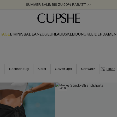
SUMMER SALE:
BIS ZU 50% RABATT
>>
ZUM NEWSLETTER:
KOSTENLOSER VERSAND AB 89 €
BIS ZU -20% EXTRA ERHALTEN
>>
>>
KTAGE
BIKINIS
BADEANZÜGE
URLAUBSKLEIDUNG
KLEIDER
DAMEN
t
Badeanzug
Kleid
Cover ups
Schwarz
Filter
-21%