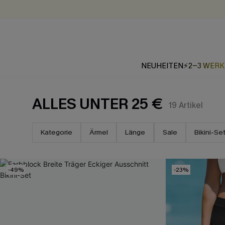
NEUHEITEN
⚡2-3 WER
ALLES UNTER 25 €
19
Artikel
Kategorie
Ärmel
Länge
Sale
Bikini-Se
-49%
-23%